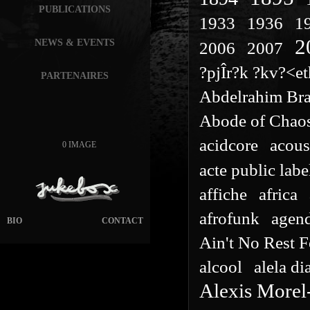
PUBLICATIONS
1933
1936
1
2
NEWS & EVENTS
2006
2007
?pjÎr?k ?kv?<e
PARTENAIRES
Abdelrahim Br
Abode of Chao
acidcore
acous
0 IMAGE
acte public labe
affiche
africa
afrofunk
agen
BIO
CONTACT
Ain't No Rest 
alcool
alela di
Alexis Morel