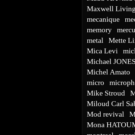
Maxwell Living
mecanique
me
memory
mercu
metal
Mette L
Mica Levi
mic
Michael JONE
Michel Amato
micro
microph
Mike Stroud
M
Miloud Carl Sa
Mod revival
M
Mona HATOU