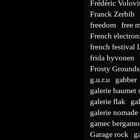
Frédéric Volovi
Franck Zerbib
freedom
free m
French electron
french festival
frida hyvonen
Frosty Grounds
g.u.r.u
gabber
galerie baumet 
galerie flak
ga
galerie nomade
gamec bergamo
Garage rock
g