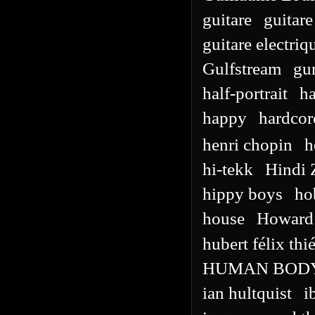
guitare
guitare
guitare electriq
Gulfstream
gu
half-portrait
h
happy
hardcor
henri chopin
h
hi-tekk
Hindi 
hippy boys
ho
house
Howard
hubert félix thié
HUMAN BOD
ian hultquist
i