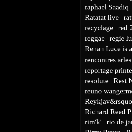
raphael Saadiq
Ratatat live
ra
recyclage
red 
reggae
regie l
Renan Luce is a 
rencontres arle
reportage prin
resolute
Rest 
reuno wangerm
Reykjav&rsquo
Richard Reed P
rim'k'
rio de j