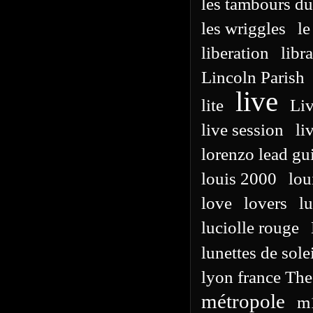
les tambours d
les wriggles
le
liberation
libra
Lincoln Parish
live
lite
Liv
live session
li
lorenzo lead gu
louis 2000
lou
love
lovers
l
luciolle rouge
lunettes de sole
lyon france The
métropole
m