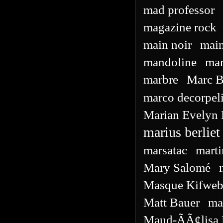
mad professor
magazine rock
main noir
mai
mandoline
ma
marbre
Marc B
marco decorpel
Marian Evelyn F
marius berliet
marsatac
marti
Mary Salomé
Masque Kifweb
Matt Bauer
ma
Maud-ÃÃ¢lisa