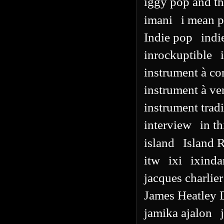
iggy pop and th
imani
i mean p
Indie pop
indi
inrockuptible
instrument à co
instrument à ve
instrument trad
interview
in th
island
Island 
itw
ixi
ixind
jacques charlier
James Heatley
jamika ajalon