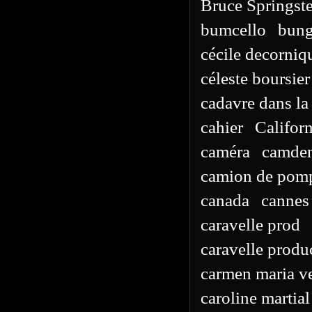
Bruce Springst
bumcello
bun
cécile decorniq
céleste boursier
cadavre dans la
cahier
Californ
caméra
camde
camion de pomp
canada
cannes
caravelle prod
caravelle produ
carmen maria v
caroline martial