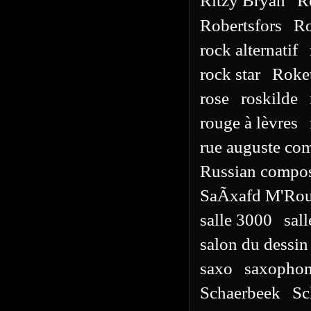
Ritzy Bryan
R
Robertsfors
Ro
rock alternatif
rock star
Roke
rose
roskilde
rouge à lèvres
rue auguste co
Russian compos
SaÃxafd M'Ro
salle 3000
sal
salon du dessi
saxo
saxopho
Schaerbeek
Sc