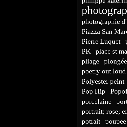
philippe kateri
photograp
photographie d'
Piazza San Mar
Pierre Luquet
PK
place st ma
pliage
plongée
poetry out loud
Polyester peint
Pop Hip
Popo
porcelaine
por
portrait; rose; e
potrait
poupee 