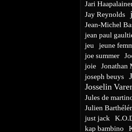
Jari Haapalaine
Jay Reynolds
Jean-Michel Ba
jean paul gaulti
jeu
jeune fem
joe summer
Jo
joie
Jonathan 
joseph beuys
Josselin Var
Jules de martin
Julien Barthél
just jack
K.O.
kap bambino