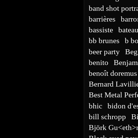
band shot portra
barrières
barro
bassiste
batea
bb brunes
b b
beer party
Beg
benito
Benjam
benoît doremus
Bernard Lavilli
Best Metal Per
bhic
bidon d'e
bill schropp
Bi
Björk Gu<eth>