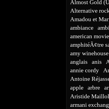
Almost Gold (
Alternative roc
Amadou et Mar
ambiance
ambi
american movie
amphitéÃ¢tre s
amy winehouse
anglais
anis
A
annie cordy
An
Antoine Réjass
apple
arbre
ar
Aristide Maillo
armani exchang