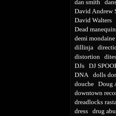
dan smith
dans
David Andrew 
David Walters
Dead manequin 
demi mondaine
dillinja
directi
distortion
dite
DJs
DJ SPOO
DNA
dolls don
douche
Doug 
downtown reco
dreadlocks rasta
dress
drug abu