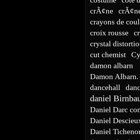
crÃ¢ne
crÃ¢ne
crayons de coul
croix rousse
c
crystal distorti
cut chemist
Cy
damon albarn
Damon Albarn. 
dancehall
danc
daniel Birnb
Daniel Darc con
Daniel Descieu
Daniel Ticheno