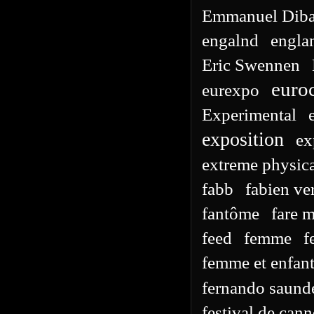
Emmanuel Diba
engalnd
engla
Eric Swennen
euro
eurexpo
Experimental
exposition
ex
extreme physica
fabb
fabien ve
fantôme
fare 
feed
femme
f
femme et enfan
fernando saund
festival de cann