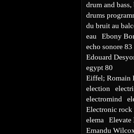
drum and bass, 
drums program
du bruit au bal
eau
Ebony Bo
echo sonore 83
Edouard Desyo
egypt 80
Eiffel; Romain
election
electr
electromind
el
Electronic rock
elema
Elevate
Emandu Wilco