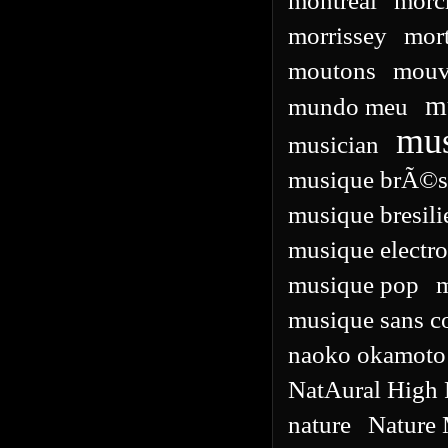
montreal
morc
morrissey
mor
moutons
mouv
m
mundo meu
mu
musician
musique brÃ©s
musique bresil
musique electr
musique pop
m
musique sans co
naoko okamoto
NatAural High 
nature
Nature 