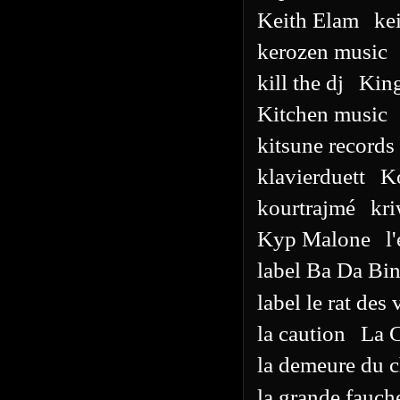
Keith Elam
ke
kerozen music
kill the dj
King
Kitchen music
kitsune records 
klavierduett
K
kourtrajmé
kri
Kyp Malone
l
label Ba Da Bi
label le rat des 
la caution
La 
la demeure du 
la grande fauch