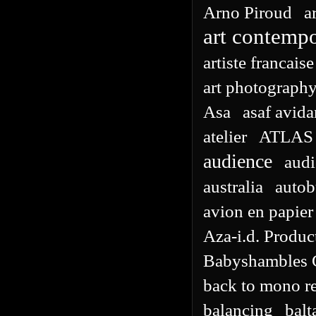
Arno Piroud
a
art contemp
artiste francaise
art photograph
Asa
asaf avida
atelier
ATLAS
audience
aud
australia
autob
avion en papier
Aza-i.d. Produc
Babyshambles G
back to mono r
balancing
balt