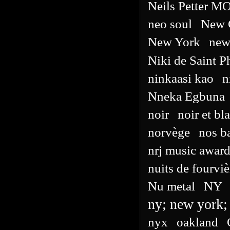
Neils Petter 
neo soul
New 
New York
new
Niki de Saint P
ninkaasi kao
n
Nneka Egbuna
noir
noir et bl
norvège
nos ba
nrj music awar
nuits de fourviè
Nu metal
NY
ny; new york;
nyx
oakland