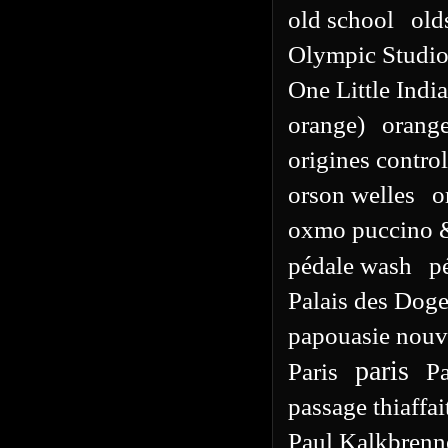
old school
old
Olympic Studio
One Little Indi
orange)
orang
origines contro
orson welles
o
oxmo puccino &
pédale wash
p
Palais des Dog
papouasie nouv
paris
Paris
Pa
passage thiaffai
Paul Kalkbrenn