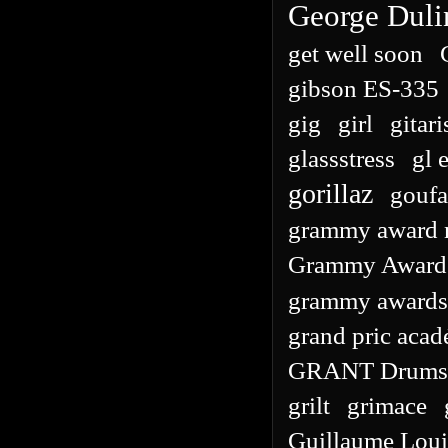
George Duli
get well soon
gibson ES-335
gig
girl
gitari
glassstress
gl 
gorillaz
goufa
grammy award 
Grammy Award 
grammy awards
grand pric acad
GRANT Drums
grilt
grimace
Guillaume Loui