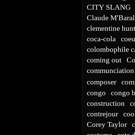
CITY SLANG
Claude M'Baral
clementine hunt
coca-cola
coeu
colombophile 
coming out
Co
communciation 
composer
com
congo
congo b
construction
c
contrejour
coo
Corey Taylor
costume
cote d