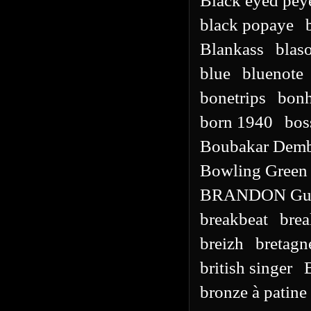
Black eyed pey
black popaye
Blankass
blas
blue
bluenote
bonetrips
bonh
born 1940
bos
Boubakar Demb
Bowling Green
BRANDON Gui
breakbeat
brea
breizh
bretagn
british singer
bronze à patine 