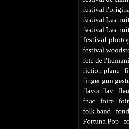
festival l'origin
festival Les nu
festival Les nui
festival photo
festival woods
fete de l'humani
fiction plane
f
finger gun gest
flavor flav
fleu
fnac
foire
foi
folk band
fond
Fortuna Pop
f