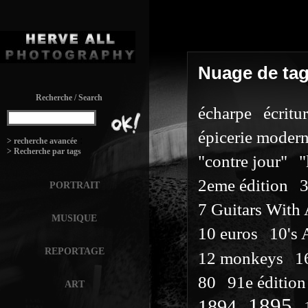
SECTION
Nuage de ta
Recherche / Search
écharpe
écritu
épicerie moder
:
> recherche avancée
> Recherche par tags
"contre jour"
"
2eme édition
PORTRAIT
7 Guitars With
MUSIQUE
10 euros
10's 
REPORTAGE
12 monkeys
1
80
91e édition
ART
1895
1894