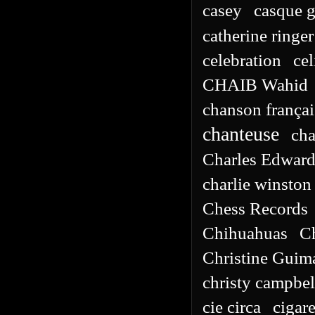
casey
casque g
catherine ringer
celebration
ce
CHAIB Wahid
chanson françai
chanteuse
cha
Charles Edward
charlie winston
Chess Records
Chihuahuas
C
Christine Guim
christy campbel
cie circa
cigare