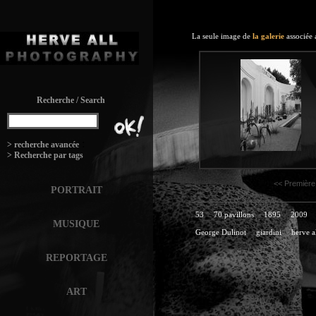
La seule image de
la galerie
associée 
Recherche / Search
:
> recherche avancée
> Recherche par tags
<< Première
PORTRAIT
53
70 pavillons
1895
2009
MUSIQUE
George Dulinot
giardini
herve a
REPORTAGE
ART