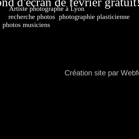
nd d'écran de février gratuit
Artiste photographe à Lyon
France. Banque d'i
recherche photos
,
photographie plasticienne
, a
photos musiciens
. Ressource iconographique. Co
sur DVD. Copyright © 2010-2021 Hervé All 
Hervé all ph
Création site par Webf