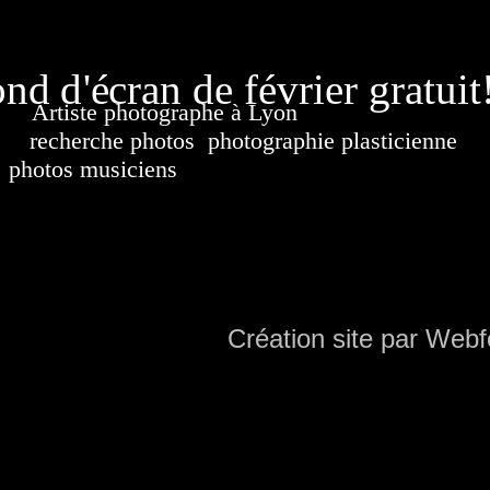
page généré
nd d'écran de février gratuit
Artiste photographe à Lyon
France. Banque d'i
recherche photos
,
photographie plasticienne
, a
photos musiciens
. Ressource iconographique. Co
sur DVD. Copyright © 2010-2021 Hervé All 
Hervé all ph
Création site par Webf