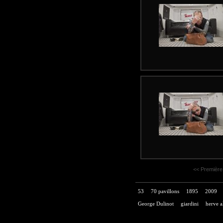
<< Première
53
70 pavillons
1895
2009
George Dulinot
giardini
herve a