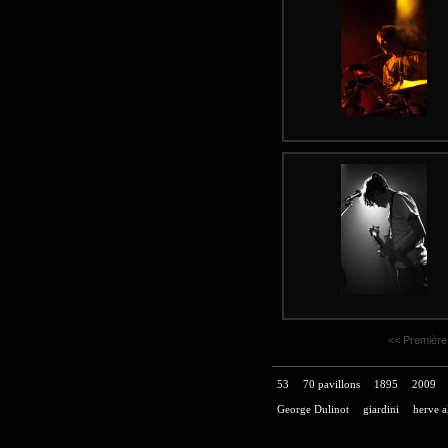
<< Première
53
70 pavillons
1895
2009
George Dulinot
giardini
herve a