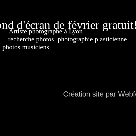
page généré
nd d'écran de février gratuit
Artiste photographe à Lyon
France. Banque d'i
recherche photos
,
photographie plasticienne
, a
photos musiciens
. Ressource iconographique. Co
sur DVD. Copyright © 2010-2021 Hervé All 
Hervé all ph
Création site par Webf