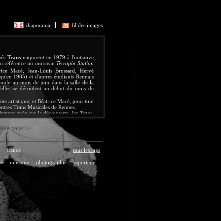
diaporama
fil des images
més
Trans
naquirent en 1979 à l'initiative
 en référence au morceau
Terrapin Station
rice Macé
,
Jean-Louis Brossard
,
Hervé
qu'en 1985) et d'autres étudiants Rennais
oule au mois de juin dans
la salle de la
elles se déroulent au début du mois de
ie artistique, et Béatrice Macé, pour tout
ontres Trans Musicales de Rennes.
ement axée sur la découverte, les
Trans
,
[réf. nécessaire]
a presse
. Les révélations du
 du lendemain. C'est à
Rennes
qu'ont joué
ière page >>
,
Nirvana
,
Lenny Kravitz
, et que se sont
her
,
Les Négresses Vertes
,
Bérurier Noir
,
autres artistes .
france
tous les tags
ve
musique
photographie
reportage