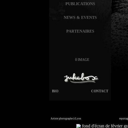
PUBLICATIONS
NEWS & EVENTS
PARTENAIRES
0 IMAGE
BIO
CONTACT
Artiste photographe à Lyon
France. Banque d'images en ligne,
reporta
Commandez vos photos i
fond d'écran de février gra