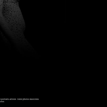
 portraits artistes
,
vente photos musiciens
. Ressource iconographique.
hotos
, image collections.