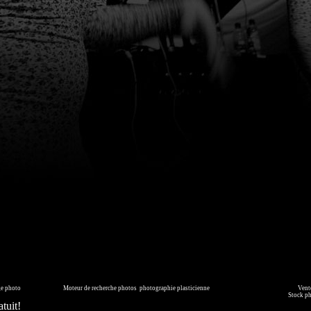
page générée en 0.107 seconde
ge photo
sur commande.
Moteur de recherche photos
,
photographie plasticienne
, archive, illustration numérique.
Vente
mmédiatement ou faites les vous livrer sur DVD. Copyright © 2010-2021 Hervé All pour tous les visuels.
Stock p
tuit!