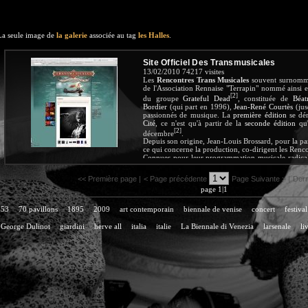
La seule image de
la galerie
associée au tag
les Halles
.
Site Officiel Des Transmusicales
13/02/2010
74217 visites
Les
Rencontres Trans Musicales
souvent surnom
de l'Association Rennaise "Terrapin" nommé ainsi
[
2
]
du groupe
Grateful Dead
, constituée de
Béat
Bordier
(qui part en 1996),
Jean-René Courtès
(jus
passionnés de musique. La
première édition
se dér
Cité
, ce n'est qu'à partir de la
seconde édition
qu'
[
2
]
décembre
.
Depuis son origine, Jean-Louis Brossard, pour la part
ce qui concerne la production, co-dirigent les Renc
Connues pour leur programmation musicale radical
sont dorénavant internationalement reconnues par l
festival devenant régulièrement les têtes d'affiches
<< Première page |
< Page précédente
Page Suivante > |
Dern
pour la première fois en France
Björk
,
Ben Harper
page 1|1
révélés au public
Etienne Daho
,
Arno
,
Stephan Eic
Denez Prigent
,
Daft Punk
,
Amadou & Mariam
entre 
53
70 pavillons
1895
2009
art contemporain
biennale de venise
concert
festival
George Dulinot
giardini
herve all
italia
italie
La Biennale di Venezia
larsenale
li