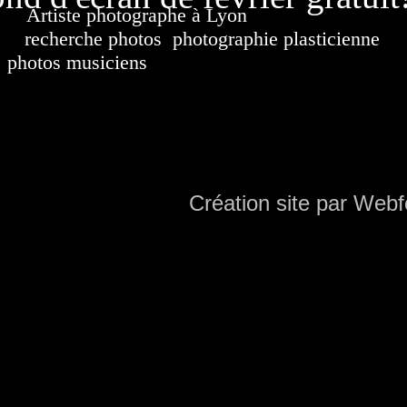
Artiste photographe à Lyon
France. Banque d'i
recherche photos
,
photographie plasticienne
, a
photos musiciens
. Ressource iconographique. Co
sur DVD. Copyright © 2010-2021 Hervé All 
Hervé all ph
Création site par Webf