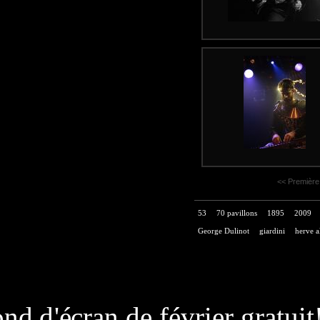
<< Première
53
70 pavillons
1895
2009
George Dulinot
giardini
herve a
page généré
nd d'écran de février gratuit