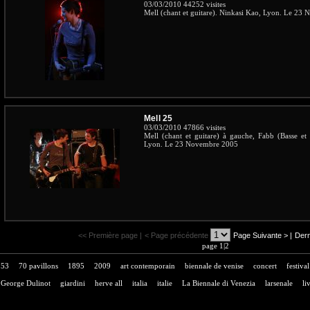
03/03/2010
44252 visites
Mell (chant et guitare). Ninkasi Kao, Lyon. Le 23
Mell 25
03/03/2010
47866 visites
Mell (chant et guitare) à gauche, Fabb (Basse et g
Lyon. Le 23 Novembre 2005
<< Première page |
< Page précédente
Page Suivante >
|
Dern
page 1|2
53
70 pavillons
1895
2009
art contemporain
biennale de venise
concert
festival
George Dulinot
giardini
herve all
italia
italie
La Biennale di Venezia
larsenale
li