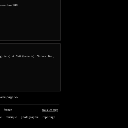
 Novembre 2005
uitare) et Natt (batterie). Ninkasi Kao,
ière page >>
france
tous les tags
ve
musique
photographie
reportage