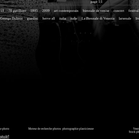
page 1|1
53
70 pavillons
1895
2009
art contemporain
biennale de venise
concert
festival
George Dulinot
giardini
herve all
italia
italie
La Biennale di Venezia
larsenale
li
page générée en 0.078 seconde
ge photo
sur commande.
Moteur de recherche photos
,
photographie plasticienne
, archive, illustration numérique.
Vente
mmédiatement ou faites les vous livrer sur DVD. Copyright © 2010-2021 Hervé All pour tous les visuels.
Stock p
tuit!