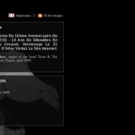
diaporama
fil des images
ue
casion Du 10ème Anniversaire Du
SS - 10 Ans De Giboulées En
Du Creusot. Vernissage Le 21
D'infos Visitez Le Site Internet:
bert
, singer of the band Toots & The
ot, France. april 2009.
2009
e 2009.
ière page >>