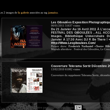
Les 2 images de
la galerie
associées au tag
jamaica
.
Les Giboulées Exposition Photographiq
06/01/2011
51637 visites
Du 21 Janvier Au 16 Avril 2011 À L'oc
FESTIVAL DES GIBOULÉES , ALL ACCE
Images. Bibliothèque Universitaire 
Janvier À 17:30 Avec DJ P. Be There ! + 
Http://www.lesgiboulees.com/
Picture show:
Frederick Nathaniel «Toots» Hib
Maytals aftershow . Festival des Giboulées, Le Creuz
Couverture Telerama Sortir Décembre 
13/02/2010
61082 visites
Couverture du suppément Telerama Sortir, décembr
<< Première page |
< Page précédente
Page Suivante > |
Dern