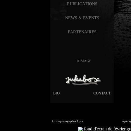
PUBLICATIONS
NEWS & EVENTS
PARTENAIRES
0 IMAGE
BIO
CONTACT
Artiste photographe à Lyon
France. Banque d'images en ligne,
reporta
Commandez vos photos i
fond d'écran de février gra