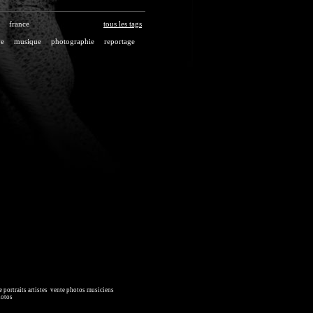
france
tous les tags
ve
musique
photographie
reportage
 portraits artistes
,
vente photos musiciens
. Ressource iconographique.
hotos
, image collections.