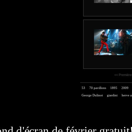
<< Première
53
70 pavillons
1895
2009
George Dulinot
giardini
herve a
page généré
nd d'écran de février gratuit