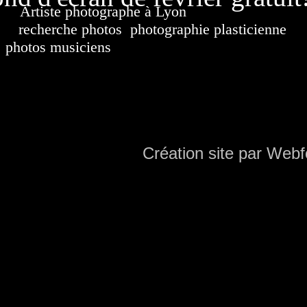
Artiste photographe à Lyon
France. Banque d'i
recherche photos
,
photographie plasticienne
, a
photos musiciens
. Ressource iconographique. Co
sur DVD. Copyright © 2010-2021 Hervé All 
Hervé all ph
Création site par Webf