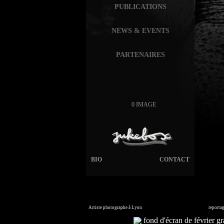
PUBLICATIONS
NEWS & EVENTS
PARTENAIRES
0 IMAGE
BIO
CONTACT
Artiste photographe à Lyon
France. Banque d'images en ligne,
reporta
Commandez vos photos i
fond d'écran de février gra