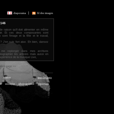
diaporama
fil des images
-146
de raison qu'il doit alimenter en même
nouir. Et ces deux composantes sont
sont l'image et la fête et le travail,
z ? J'en suis fort aise. Eh bien, dansez
u me replonger dans mes archives
ographier les artistes mais aussi en
’expérience de la musique Live,
ndon, à l’immersion totale dans une
rselle, un langage sans frontière que
e grandes messes que l’on nomme tour à
ière page >>
vous embrasse. Hervé ALL
france
tous les tags
ve
musique
photographie
reportage