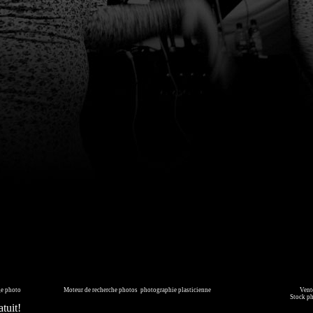
page générée en 0.076 seconde
ge photo
sur commande.
Moteur de recherche photos
,
photographie plasticienne
, archive, illustration numérique.
Vente
mmédiatement ou faites les vous livrer sur DVD. Copyright © 2010-2021 Hervé All pour tous les visuels.
Stock p
tuit!