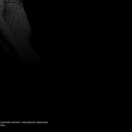
 portraits artistes
,
vente photos musiciens
. Ressource iconographique.
hotos
, image collections.