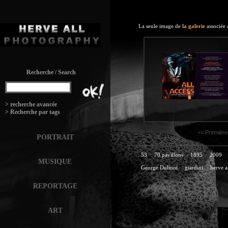
La seule image de
la galerie
associée 
Recherche / Search
:
> recherche avancée
> Recherche par tags
<< Première
PORTRAIT
53
70 pavillons
1895
2009
MUSIQUE
George Dulinot
giardini
herve a
REPORTAGE
ART