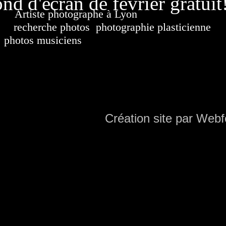
nd d'écran de février gratuit
Artiste photographe à Lyon
France. Banque d'i
recherche photos
,
photographie plasticienne
, a
photos musiciens
. Ressource iconographique. Co
sur DVD. Copyright © 2010-2021 Hervé All 
Hervé all ph
Création site par Webf