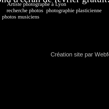
Artiste photographe à Lyon
France. Banque d'i
recherche photos
,
photographie plasticienne
, a
photos musiciens
. Ressource iconographique. Co
sur DVD. Copyright © 2010-2021 Hervé All 
Hervé all ph
Création site par Webf