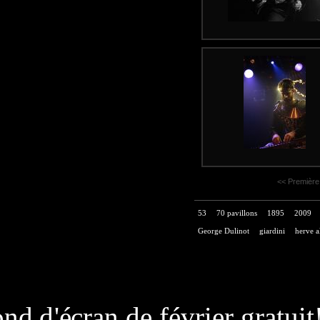
<< Première
53
70 pavillons
1895
2009
George Dulinot
giardini
herve a
page généré
nd d'écran de février gratuit