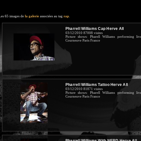
Les 65 images de
la galerie
associées au tag
rap
.
Pharrell Williams Cap Herve All
03/12/2010
87008 visites
Picture shows: Pharell Williams performing l
Courneuve Paris France
Pharrell Williams Tattoo Herve All
03/12/2010
81871 visites
Picture shows: Pharell Williams performing l
Courneuve Paris France
Pharrell Williams With NERD Herve All