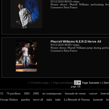
03/12/2010
80310 visites
Picture shows: Pharell Williams performing l
Courneuve Paris France
Pharrell Williams N.E.R.D Herve All
03/12/2010
90395 visites
Picture shows: Pharell Williams jump during perfo
Courneuve Paris France
<< Première page |
< Page précédente
Page Suivante >
|
Dern
page 1|8
53
70 pavillons
1895
2009
art contemporain
biennale de venise
concert
festival
George Dulinot
giardini
herve all
italia
italie
La Biennale di Venezia
larsenale
li