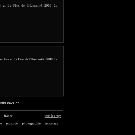
ive at La Fête de l'Humanité 2008 La
rm live at La Fête de l'Humanité 2008 La
ière page >>
france
tous les tags
ve
musique
photographie
reportage