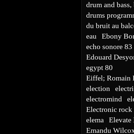
drum and bass, 
drums program
du bruit au bal
eau
Ebony Bo
echo sonore 83
Edouard Desyo
egypt 80
Eiffel; Romain
election
electr
electromind
el
Electronic rock
elema
Elevate
Emandu Wilco