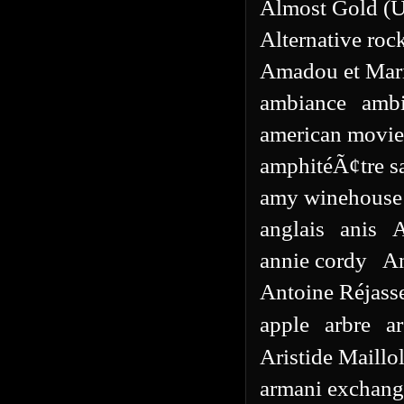
Almost Gold (
Alternative roc
Amadou et Mar
ambiance
ambi
american movie
amphitéÃ¢tre s
amy winehouse
anglais
anis
A
annie cordy
An
Antoine Réjass
apple
arbre
ar
Aristide Maillo
armani exchang