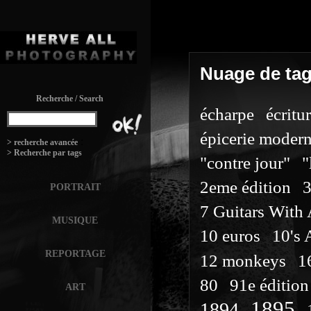
SECTION
Nuage de ta
Recherche / Search
écharpe
écritu
épicerie moder
:
> recherche avancée
> Recherche par tags
"contre jour"
"
2eme édition
PORTRAIT
7 Guitars With
MUSIQUE
10 euros
10's 
REPORTAGE
12 monkeys
1
80
91e édition
ART
1895
1894