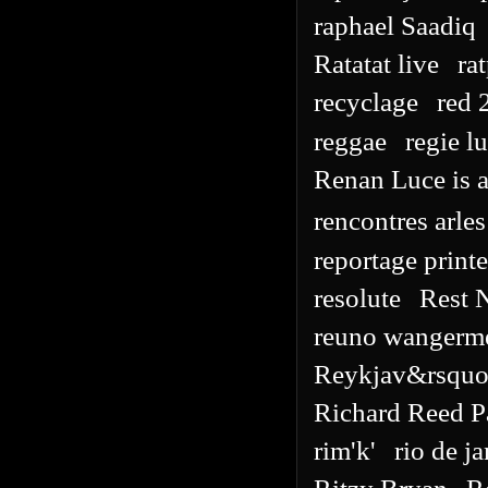
raphael Saadiq
Ratatat live
ra
recyclage
red 
reggae
regie l
Renan Luce is a 
rencontres arle
reportage prin
resolute
Rest 
reuno wangerm
Reykjav&rsquo
Richard Reed P
rim'k'
rio de j