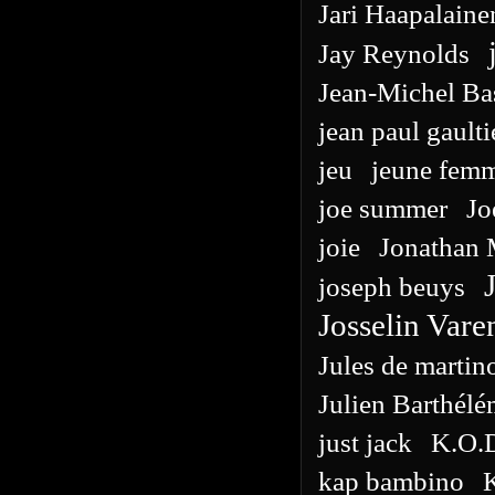
Jari Haapalaine
Jay Reynolds
Jean-Michel Ba
jean paul gaulti
jeu
jeune fem
joe summer
Jo
joie
Jonathan 
joseph beuys
Josselin Var
Jules de martin
Julien Barthél
just jack
K.O.
kap bambino