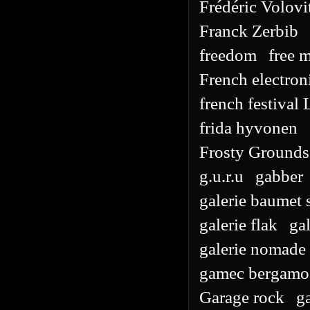
Frédéric Volovi
Franck Zerbib
freedom
free m
French electron
french festival
frida hyvonen
Frosty Grounds
g.u.r.u
gabber
galerie baumet 
galerie flak
ga
galerie nomade
gamec bergamo
Garage rock
g