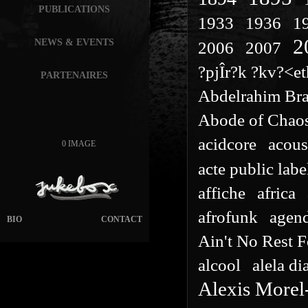
PUBLICATIONS
1933
1936
1
2
NEWS & EVENTS
2006
2007
?pjÎr?k ?kv?<e
PARTENAIRES
Abdelrahim Br
Abode of Chao
acidcore
acous
0 IMAGE
acte public labe
affiche
africa
afrofunk
agen
BIO
CONTACT
Ain't No Rest 
alcool
alela di
Alexis Morel