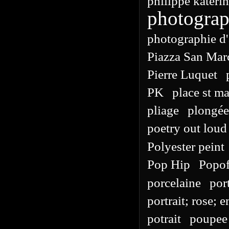
philippe kateri
photograp
photographie d'
Piazza San Mar
Pierre Luquet
PK
place st ma
pliage
plongée
poetry out loud
Polyester peint
Pop Hip
Popo
porcelaine
por
portrait; rose; e
potrait
poupee 