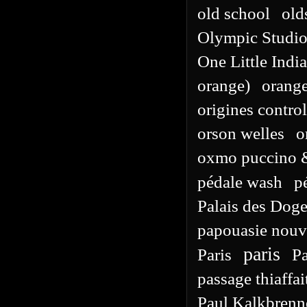
old school
old
Olympic Studio
One Little Indi
orange)
orang
origines contro
orson welles
o
oxmo puccino &
pédale wash
p
Palais des Dog
papouasie nouv
paris
Paris
Pa
passage thiaffai
Paul Kalkbrenn