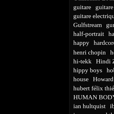
guitare
guitare
guitare electriq
Gulfstream
gu
half-portrait
h
happy
hardcor
henri chopin
h
hi-tekk
Hindi 
hippy boys
ho
house
Howard
hubert félix thié
HUMAN BOD
ian hultquist
i