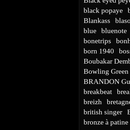
Black eyed pey
black popaye
Blankass
blas
blue
bluenote
bonetrips
bonh
born 1940
bos
Boubakar Demb
Bowling Green
BRANDON Gui
breakbeat
brea
breizh
bretagn
british singer
bronze à patine 