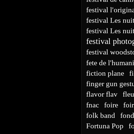
festival l'origin
festival Les nu
festival Les nui
festival photo
festival woods
fete de l'humani
fiction plane
f
finger gun gest
flavor flav
fleu
fnac
foire
foi
folk band
fond
Fortuna Pop
f