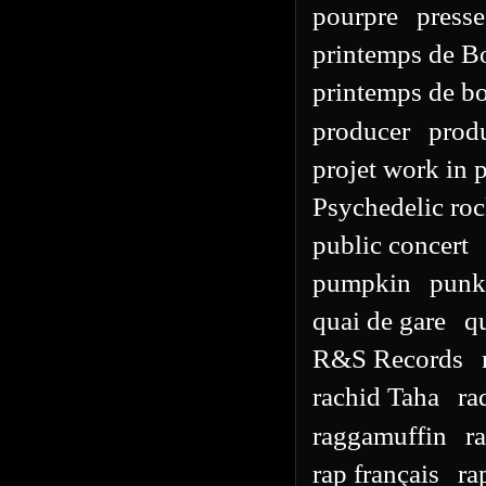
pourpre
presse
printemps de B
printemps de bo
producer
prod
projet work in 
Psychedelic ro
public concert
pumpkin
punk
quai de gare
q
R&S Records
rachid Taha
ra
raggamuffin
r
rap français
ra