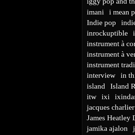
iggy pop and th
imani
i mean p
Indie pop
indi
inrockuptible
instrument à co
instrument à ve
instrument trad
interview
in th
island
Island 
itw
ixi
ixind
jacques charlier
James Heatley
jamika ajalon