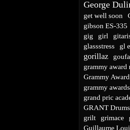
George Duli
get well soon
gibson ES-335
gig
girl
gitari
glassstress
gl 
gorillaz
goufa
grammy award 
Grammy Award 
grammy awards
grand pric acad
GRANT Drums
grilt
grimace
Guillaume Loui