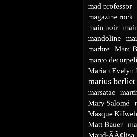
mad professor
magazine rock
main noir
mai
mandoline
ma
marbre
Marc B
marco decorpel
Marian Evelyn F
marius berliet
marsatac
marti
Mary Salomé
Masque Kifweb
Matt Bauer
ma
Maud-ÃÃ¢lisa