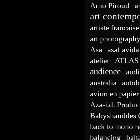
Arno Piroud
a
art contemp
artiste francaise
art photograph
Asa
asaf avida
atelier
ATLAS
audience
aud
australia
autob
avion en papier
Aza-i.d. Produc
Babyshambles G
back to mono r
balancing
balt