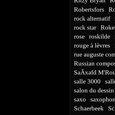
Ritzy Bryan
R
Robertsfors
Ro
rock alternatif
rock star
Roke
rose
roskilde
rouge à lèvres
rue auguste co
Russian compos
SaÃxafd M'Ro
salle 3000
sal
salon du dessi
saxo
saxopho
Schaerbeek
Sc