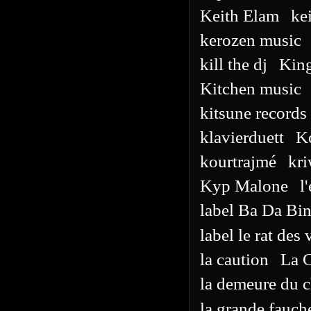
Keith Elam
ke
kerozen music
kill the dj
King
Kitchen music
kitsune records 
klavierduett
K
kourtrajmé
kri
Kyp Malone
l
label Ba Da Bi
label le rat des 
la caution
La 
la demeure du 
la grande fauch