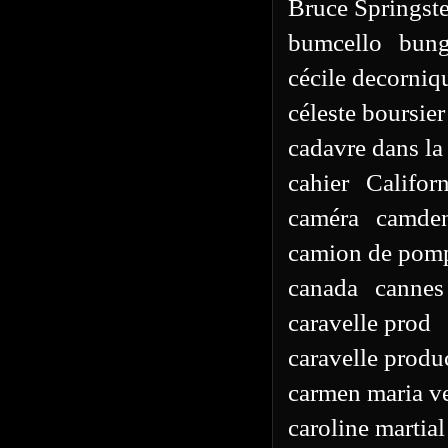
Bruce Springst
bumcello
bun
cécile decorniq
céleste boursier
cadavre dans la
cahier
Californ
caméra
camde
camion de pomp
canada
cannes
caravelle prod
caravelle produ
carmen maria v
caroline martial