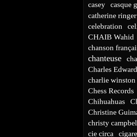
casey
casque g
catherine ringer
celebration
ce
CHAIB Wahid
chanson françai
chanteuse
cha
Charles Edward
charlie winston
Chess Records
Chihuahuas
C
Christine Guim
christy campbel
cie circa
cigare