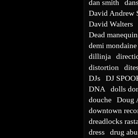
dan smith
dans
David Andrew 
David Walters
Dead manequin 
demi mondaine
dillinja
directi
distortion
dite
DJs
DJ SPOO
DNA
dolls don
douche
Doug 
downtown reco
dreadlocks rasta
dress
drug abu