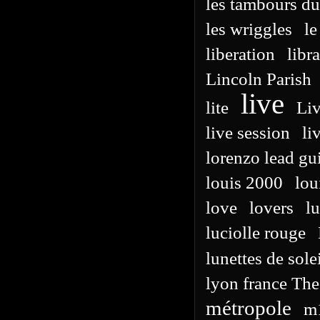
les tambours d
les wriggles
le
liberation
libra
Lincoln Parish
live
lite
Liv
live session
li
lorenzo lead gu
louis 2000
lou
love
lovers
l
luciolle rouge
lunettes de sole
lyon france The
métropole
m