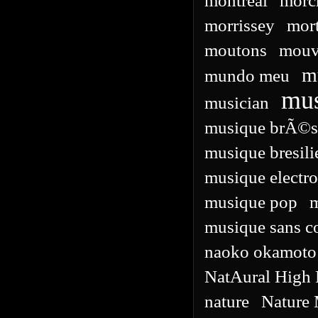
montreal
morc
morrissey
mor
moutons
mouv
m
mundo meu
mu
musician
musique brÃ©s
musique bresil
musique electr
musique pop
m
musique sans co
naoko okamoto
NatAural High 
nature
Nature 