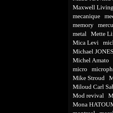
Maxwell Living
mecanique
me
memory
mercu
metal
Mette L
Mica Levi
mic
Michael JONE
Michel Amato
micro
microph
Mike Stroud
M
Miloud Carl Sa
Mod revival
M
Mona HATOU