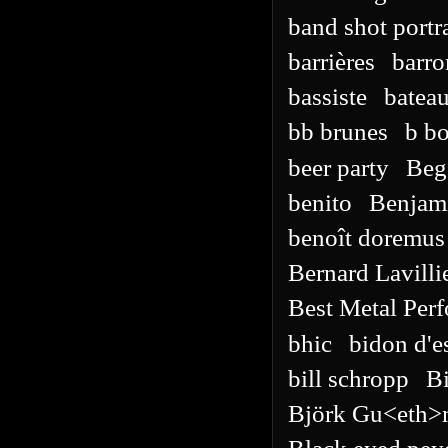
band shot portra
barrières
barro
bassiste
batea
bb brunes
b b
beer party
Beg
benito
Benjam
benoît doremus
Bernard Lavilli
Best Metal Per
bhic
bidon d'e
bill schropp
Bi
Björk Gu<eth>