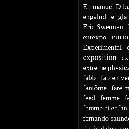
Emmanuel Diba
engalnd
engla
Eric Swennen
euro
eurexpo
Experimental
exposition
ex
extreme physica
fabb
fabien ve
fantôme
fare 
feed
femme
f
femme et enfan
fernando saund
festival de cann