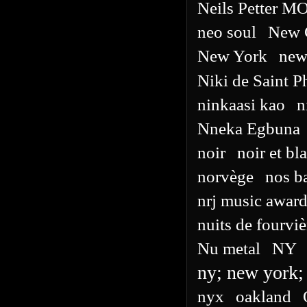
Neils Petter 
neo soul
New 
New York
new
Niki de Saint P
ninkaasi kao
n
Nneka Egbuna
noir
noir et bl
norvège
nos ba
nrj music awar
nuits de fourviè
Nu metal
NY
ny; new york;
nyx
oakland