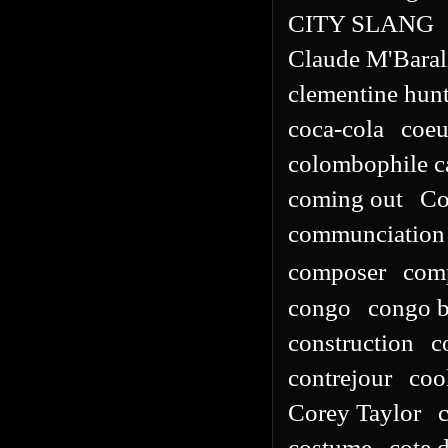
CITY SLANG
Claude M'Baral
clementine hunt
coca-cola
coeu
colombophile 
coming out
Co
communciation 
composer
com
congo
congo b
construction
c
contrejour
coo
Corey Taylor
costume
cote d