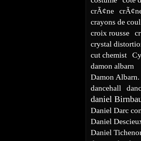
crÃ¢ne
crÃ¢ne
crayons de coul
croix rousse
c
crystal distorti
cut chemist
Cy
damon albarn
Damon Albarn. 
dancehall
danc
daniel Birnb
Daniel Darc con
Daniel Descieu
Daniel Ticheno