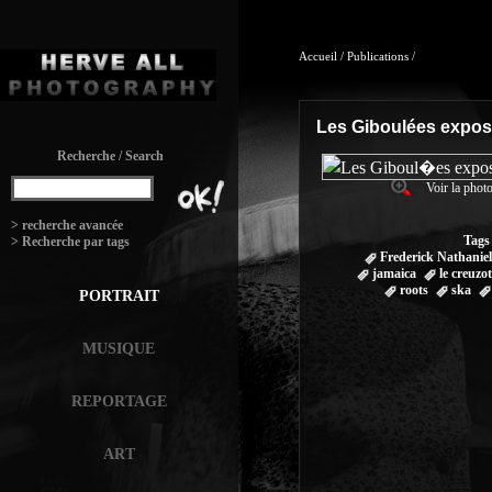
Accueil
/
Publications
/
Les Giboulées expos
Recherche / Search
Voir la photo
:
> recherche avancée
Tags
> Recherche par tags
Frederick Nathaniel
jamaica
le creuzot
roots
ska
PORTRAIT
MUSIQUE
REPORTAGE
ART