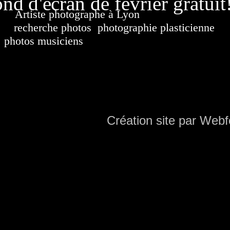
nd d'écran de février gratuit
Artiste photographe à Lyon
France. Banque d'i
recherche photos
,
photographie plasticienne
, a
photos musiciens
. Ressource iconographique. Co
sur DVD. Copyright © 2010-2021 Hervé All 
Hervé all ph
Création site par Webf