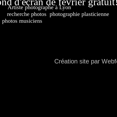
nd d'écran de février gratuit
Artiste photographe à Lyon
France. Banque d'i
recherche photos
,
photographie plasticienne
, a
photos musiciens
. Ressource iconographique. Co
sur DVD. Copyright © 2010-2021 Hervé All 
Hervé all ph
Création site par Webf