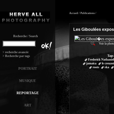
Accueil
/
Publications
/
Les Giboulées expos
Recherche / Search
Voir la photo
:
> recherche avancée
Tags
> Recherche par tags
Frederick Nathaniel
jamaica
le creuzot
roots
ska
PORTRAIT
MUSIQUE
REPORTAGE
ART