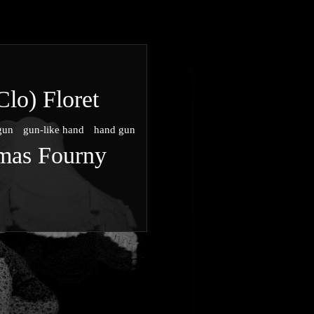
Clo) Floret
gun
gun-like hand
hand gun
mas Fourny