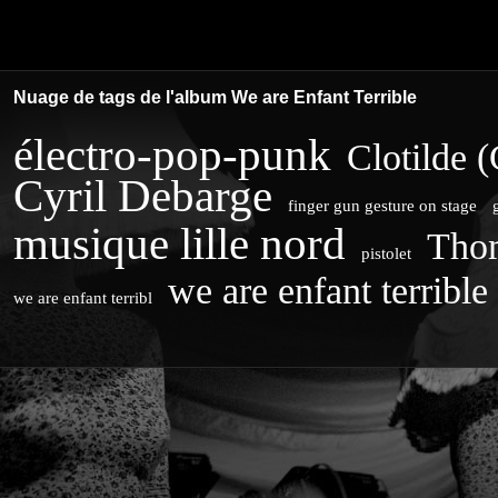
SECTION
Nuage de tags de l'album
We are Enfant Terrible
électro-pop-punk
Clotilde (
Cyril Debarge
finger gun gesture on stage
musique lille nord
Tho
pistolet
we are enfant terrible
we are enfant terribl