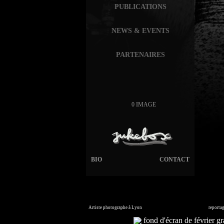
PUBLICATIONS
NEWS & EVENTS
PARTENAIRES
0 IMAGE
BIO
CONTACT
Artiste photographe à Lyon
France. Banque d'images en ligne,
reporta
Commandez vos photos i
fond d'écran de février gra