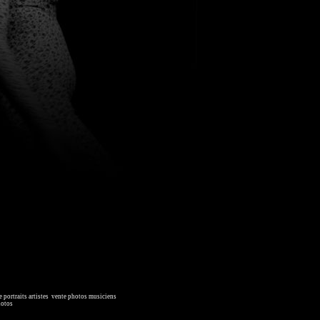
 portraits artistes
,
vente photos musiciens
. Ressource iconographique.
hotos
, image collections.