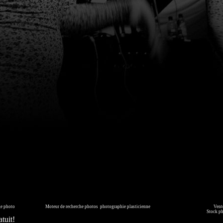
page générée en 0.057 seconde
ge photo
sur commande.
Moteur de recherche photos
,
photographie plasticienne
, archive, illustration numérique.
Vente
mmédiatement ou faites les vous livrer sur DVD. Copyright © 2010-2021 Hervé All pour tous les visuels.
Stock p
tuit!