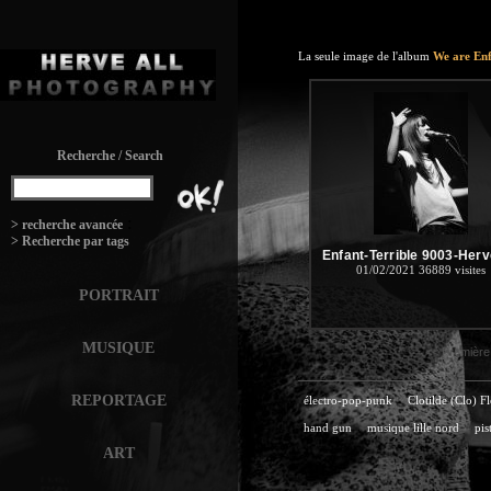
La seule image de l'album
We are Enf
Recherche / Search
:
> recherche avancée
> Recherche par tags
Enfant-Terrible 9003-Herv
01/02/2021
36889 visites
PORTRAIT
MUSIQUE
<< Première
REPORTAGE
électro-pop-punk
Clotilde (Clo) Fl
hand gun
musique lille nord
pis
ART