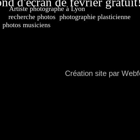
nd d'écran de février gratuit
Artiste photographe à Lyon
France. Banque d'i
recherche photos
,
photographie plasticienne
, a
photos musiciens
. Ressource iconographique. Co
sur DVD. Copyright © 2010-2021 Hervé All 
Hervé all ph
Création site par Webf