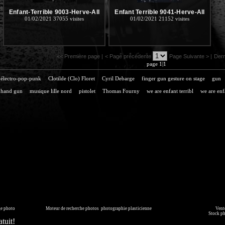
Enfant-Terrible 9003-Herve-All
Enfant Terrible 9041-Herve-All
01/02/2021
37055 visites
01/02/2021
21152 visites
<< Première page |
< Page précédente
Page Suivante > |
Dern
page 1|1
électro-pop-punk
Clotilde (Clo) Floret
Cyril Debarge
finger gun gesture on stage
gun
hand gun
musique lille nord
pistolet
Thomas Fourny
we are enfant terribl
we are enfa
page générée en 0.055 seconde
ge photo
sur commande.
Moteur de recherche photos
,
photographie plasticienne
, archive, illustration numérique.
Vente
mmédiatement ou faites les vous livrer sur DVD. Copyright © 2010-2021 Hervé All pour tous les visuels.
Stock p
tuit!