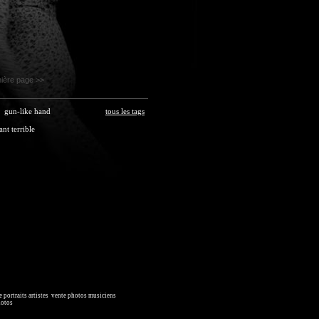
ière page >>
gun-like hand
tous les tags
nt terrible
 portraits artistes
,
vente photos musiciens
. Ressource iconographique.
hotos
, image collections.