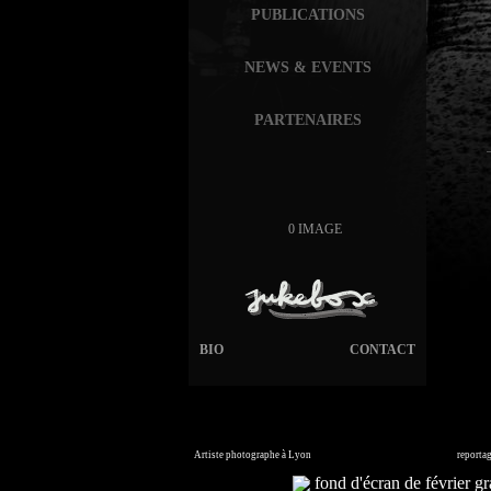
PUBLICATIONS
NEWS & EVENTS
PARTENAIRES
0 IMAGE
BIO
CONTACT
Artiste photographe à Lyon
France. Banque d'images en ligne,
reporta
Commandez vos photos i
fond d'écran de février gra