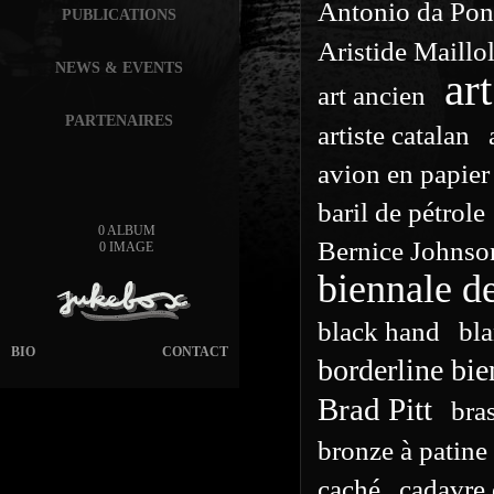
Antonio da Pon
PUBLICATIONS
Aristide Maillo
NEWS & EVENTS
ar
art ancien
PARTENAIRES
artiste catalan
avion en papier
baril de pétrole
0 ALBUM
Bernice Johns
0 IMAGE
biennale d
black hand
bl
BIO
CONTACT
borderline bie
Brad Pitt
bra
bronze à patine 
caché
cadavre 