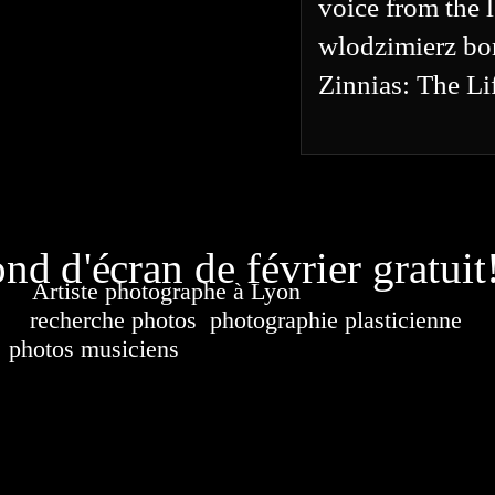
voice from the 
wlodzimierz bo
Zinnias: The Li
page généré
nd d'écran de février gratuit
Artiste photographe à Lyon
France. Banque d'i
recherche photos
,
photographie plasticienne
, a
photos musiciens
. Ressource iconographique. Co
sur DVD. Copyright © 2010-2021 Hervé All 
Hervé all ph