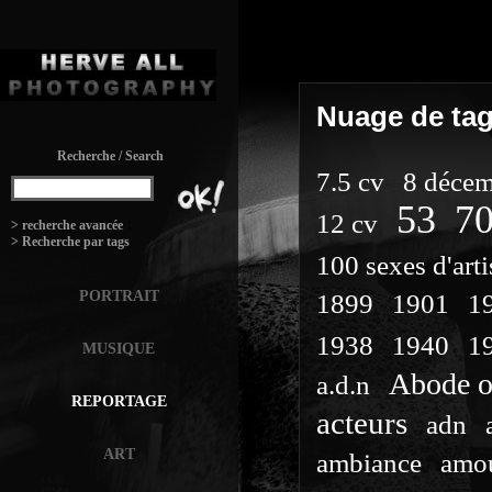
SECTION
Nuage de tag
Recherche / Search
7.5 cv
8 déce
53
70
12 cv
:
> recherche avancée
> Recherche par tags
100 sexes d'arti
PORTRAIT
1899
1901
1
1938
1940
1
MUSIQUE
Abode o
a.d.n
REPORTAGE
acteurs
adn
ART
ambiance
amo