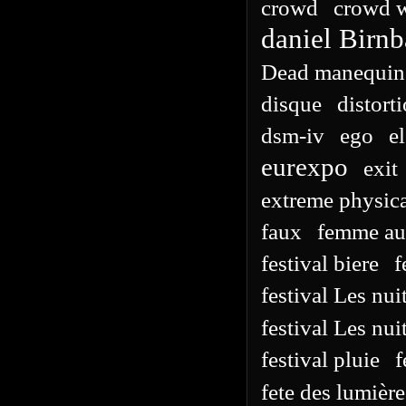
crowd
crowd w
daniel Birn
Dead manequin 
disque
distort
dsm-iv
ego
e
eurexpo
exit
extreme physica
faux
femme au
festival biere
f
festival Les nu
festival Les nui
festival pluie
f
fete des lumière