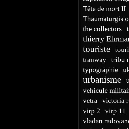
Tête de mort II
Thaumaturgis o
the collectors
thierry Ehrma
touriste
touri
tranway
tribu
typographie
u
urbanisme
u
vehicule militai
vetra
victoria
virp 2
virp 11
vladan radovan