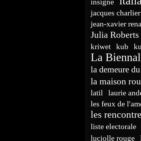
itali
insigne
jacques charlier
jean-xavier ren
Julia Roberts
kriwet
kub
ku
La Biennal
la demeure du
la maison ro
latil
laurie and
les feux de l'a
les rencontr
liste electorale
luciolle rouge