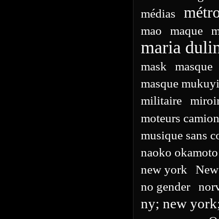
métr
médias
mao
maque
m
maria duli
mask
masque
masque mukuy
militaire
miroi
moteurs camion
musique sans c
naoko okamoto
new york
New
no gender
nor
ny; new york;