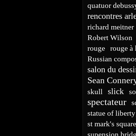
quatuor debuss
rencontres arl
richard meitner
Robert Wilson
rouge
rouge à 
Russian compos
salon du dess
Sean Conner
slick
skull
s
spectateur
s
statue of libert
st mark's squar
supension brid