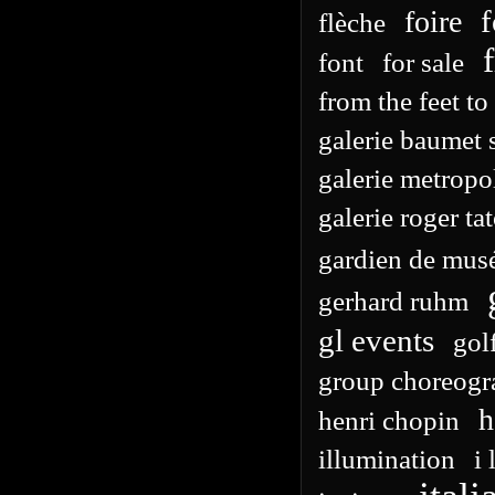
f
foire
flèche
font
for sale
from the feet to
galerie baumet 
galerie metropo
galerie roger ta
gardien de mus
gerhard ruhm
gl events
gol
group choreog
h
henri chopin
illumination
i