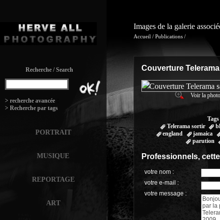
Images de la galerie associ
Accueil
/
Publications
/
Couverture Telerama
Recherche / Search
Voir la photo
:
> recherche avancée
> Recherche par tags
Tags
Telerama sortir
b
PORTRAIT
england
jamaica
parution
MUSIQUE
Professionnels, cett
votre nom :
REPORTAGE
votre e-mail :
votre message :
ART