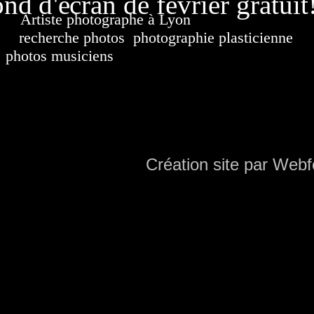
nd d'écran de février gratuit
Artiste photographe à Lyon
France. Banque d'i
recherche photos
,
photographie plasticienne
, a
photos musiciens
. Ressource iconographique. Co
sur DVD. Copyright © 2010-2021 Hervé All 
Hervé all ph
Création site par Webf