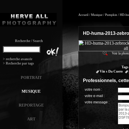
Accueil
/
Musique
/
Pumpkin
/
HD-hu
HD-huma-2013-zebro
Recherche / Search
Voir la photo
:
> recherche avancée
> Recherche par tags
Tags
Vin s Da Cuero
PORTRAIT
Professionnels, cett
votre nom :
MUSIQUE
votre e-mail :
votre message :
REPORTAGE
ART