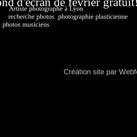
nd d'écran de février gratuit
Artiste photographe à Lyon
France. Banque d'i
recherche photos
,
photographie plasticienne
, a
photos musiciens
. Ressource iconographique. Co
sur DVD. Copyright © 2010-2021 Hervé All 
Hervé all ph
Création site par Webf