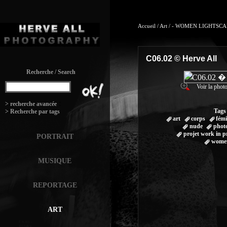
Accueil
/
Art
/
- WOMEN LIGHTSCAP
C06.02 © Herve All
Recherche / Search
Voir la photo
:
> recherche avancée
Tags
> Recherche par tags
art
corps
fémi
nude
phot
projet work in p
PORTRAIT
women
MUSIQUE
REPORTAGE
ART