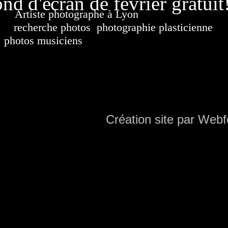
nd d'écran de février gratuit
Artiste photographe à Lyon
France. Banque d'i
recherche photos
,
photographie plasticienne
, a
photos musiciens
. Ressource iconographique. Co
sur DVD. Copyright © 2010-2021 Hervé All 
Hervé all ph
Création site par Webf