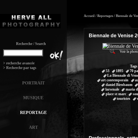
Accueil
/
Reportages
/
Biennale de Ve
Biennale de Venise 
Recherche / Search
Voir la photo
:
> recherche avancée
Tags
> Recherche par tags
53
1895
70 pa
La Biennale di Ven
art contemporain
a
PORTRAIT
daniel Birnbaum
larsenale
maria d
place st marc
sou
MUSIQUE
touristes
REPORTAGE
ART