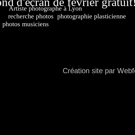
nd d'écran de février gratuit
Artiste photographe à Lyon
France. Banque d'i
recherche photos
,
photographie plasticienne
, a
photos musiciens
. Ressource iconographique. Co
sur DVD. Copyright © 2010-2021 Hervé All 
Hervé all ph
Création site par Webf