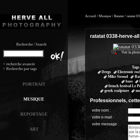
Accueil
/
Musique
/
Ratatat
/
ratatat 0
ratatat 0338-herve-all
Recherche / Search
Voir la photo
:
> recherche avancée
Tags
> Recherche par tags
Dregs
Electronic ro
Mike Stroud
Rat
bass
PORTRAIT
french festival Le 
greek sculpture
mu
MUSIQUE
Professionnels, cett
votre nom :
REPORTAGE
votre e-mail :
votre message :
ART