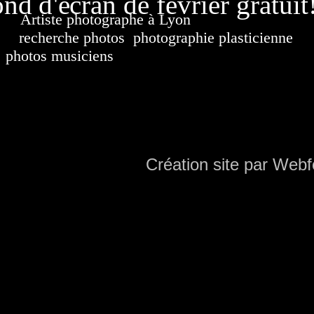
nd d'écran de février gratuit
Artiste photographe à Lyon
France. Banque d'i
recherche photos
,
photographie plasticienne
, a
photos musiciens
. Ressource iconographique. Co
sur DVD. Copyright © 2010-2021 Hervé All 
Hervé all ph
Création site par Webf