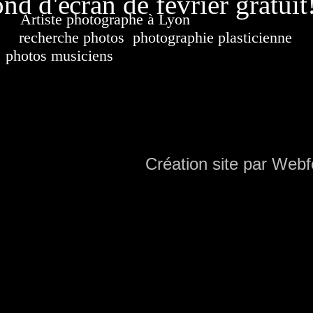
nd d'écran de février gratuit
Artiste photographe à Lyon
France. Banque d'i
recherche photos
,
photographie plasticienne
, a
photos musiciens
. Ressource iconographique. Co
sur DVD. Copyright © 2010-2021 Hervé All 
Hervé all ph
Création site par Webf