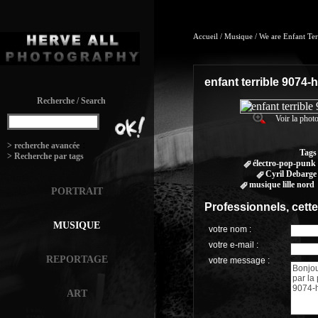
Accueil
/
Musique
/
We are Enfant Ter
enfant terrible 9074-h
Recherche / Search
Voir la photo
:
> recherche avancée
Tags
> Recherche par tags
électro-pop-punk
Cyril Debarge
musique lille nord
PORTRAIT
Professionnels, cett
MUSIQUE
votre nom :
votre e-mail :
REPORTAGE
votre message :
ART