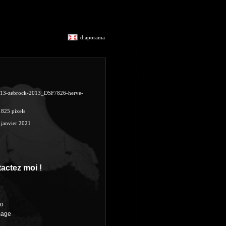
diaporama
13-zebrock-2013_DSF7826-herve-
1825 pixels
 janvier 2021
actez moi !
ro
mage