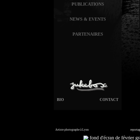
PUBLICATIONS
NEWS & EVENTS
PARTENAIRES
BIO
CONTACT
Artiste photographe à Lyon
France. Banque d'images en ligne,
reporta
Commandez vos photos i
fond d'écran de février gra