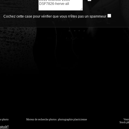
Cochez cette case pour vérifier que vous n'êtes pas un spammeur
page générée en 0.007 seconde
ge photo
sur commande.
Moteur de recherche photos
,
photographie plasticienne
, archive, illustration numérique.
Vente
mmédiatement ou faites les vous livrer sur DVD. Copyright © 2010-2021 Hervé All pour tous les visuels.
Stock p
tuit!