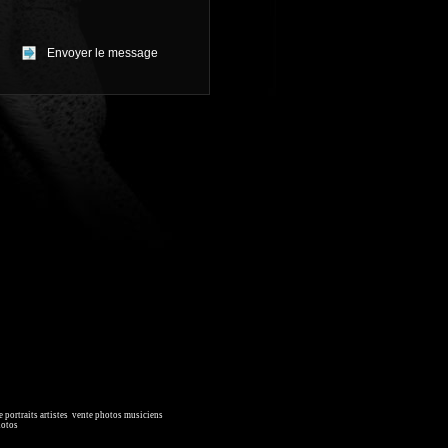
 portraits artistes
,
vente photos musiciens
. Ressource iconographique.
hotos
, image collections.