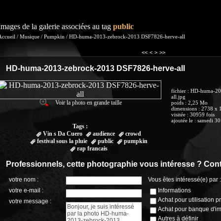
Images de la galerie associées au tag
public
Accueil
/
Musique
/
Pumpkin
/
HD-huma-2013-zebrock-2013 DSF7826-herve-all
<<
<
>
>>
HD-huma-2013-zebrock-2013 DSF7826-herve-all
fichier
: HD-huma-20
all.jpg
Voir la photo en grande taille
poids
: 2,25 Mo
dimensions
: 2738 x 
visitée
: 30959 fois
ajoutée le
:
samedi 30
Tags :
Vin s Da Cuero
audience
crowd
festival sous la pluie
public
pumpkin
rap francais
Professionnels, cette photographie vous intéresse ? Cont
votre nom :
Vous êtes intéressé(e) par :
votre e-mail :
Informations
Achat pour utilisation p
votre message :
Achat pour banque d'i
Autres à définir