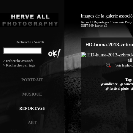
Images de la galerie associ
Accueil
/
Reportages
/
Souvenir Party
DSF7849-herve-all
Recherche / Search
HD-huma-2013-zebro
:
> recherche avancée
> Recherche par tags
Voir la photo
Tags
PORTRAIT
audience
concer
festival pluie
MUSIQUE
REPORTAGE
ART