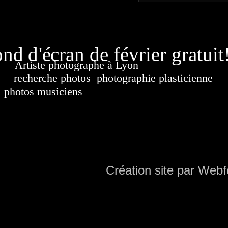
page généré
nd d'écran de février gratuit
Artiste photographe à Lyon
France. Banque d'i
recherche photos
,
photographie plasticienne
, a
photos musiciens
. Ressource iconographique. Co
sur DVD. Copyright © 2010-2021 Hervé All 
Hervé all ph
Création site par Webf