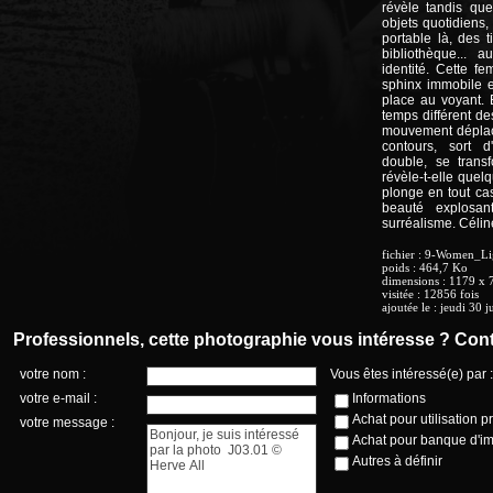
révèle tandis que
objets quotidiens,
portable là, des 
bibliothèque... 
identité. Cette f
sphinx immobile e
place au voyant. 
temps différent de
mouvement déplace
contours, sort 
double, se trans
révèle-t-elle quel
plonge en tout ca
beauté explosa
surréalisme.
Célin
fichier
: 9-Women_Lig
poids
: 464,7 Ko
dimensions
: 1179 x 7
visitée
: 12856 fois
ajoutée le
:
jeudi 30 j
Professionnels, cette photographie vous intéresse ? Cont
votre nom :
Vous êtes intéressé(e) par :
votre e-mail :
Informations
Achat pour utilisation p
votre message :
Achat pour banque d'i
Autres à définir