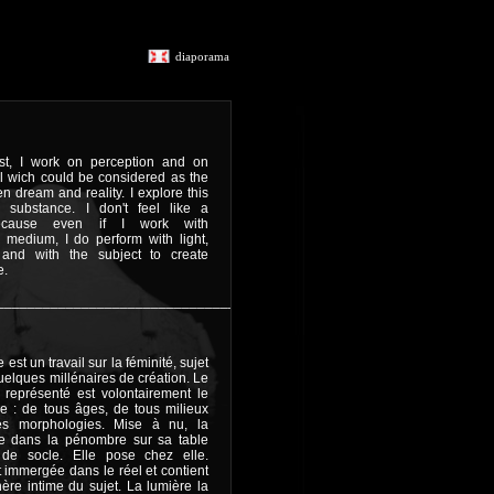
diaporama
ist, I work on perception and on
al wich could be considered as the
n dream and reality. I explore this
n substance. I don't feel like a
because even if I work with
medium, I do perform with light,
and with the subject to create
e.
_______________________________________
st un travail sur la féminité, sujet
elques millénaires de création. Le
représenté est volontairement le
le : de tous âges, de tous milieux
es morphologies. Mise à nu, la
 dans la pénombre sur sa table
de socle. Elle pose chez elle.
immergée dans le réel et contient
hère intime du sujet. La lumière la