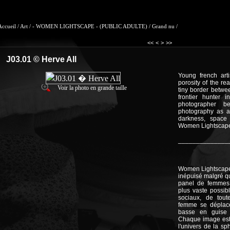
Accueil
/
Art
/
- WOMEN LIGHTSCAPE - (PUBLIC ADULTE)
/
Grand nu
/
<<
<
>
>>
J03.01 © Herve All
Young french art
porosity of the re
Voir la photo en grande taille
tiny border betwee
frontier hunter i
photographer 
photography as a 
darkness, space 
Women Lightscap
______________
Women Lightscape e
inépuisé malgré qu
panel de femmes 
plus vaste possib
sociaux, de tout
femme se déplace
basse en guise 
Chaque image est 
l'univers de la sp