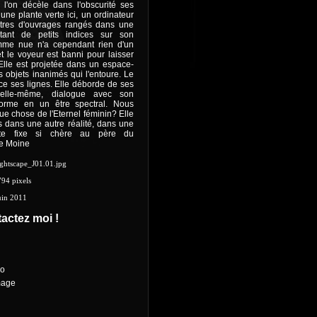
 l'on décèle dans l'obscurité ses
 une plante verte ici, un ordinateur
titres d'ouvrages rangés dans une
autant de petits indices sur son
emme nue n'a cependant rien d'un
t le voyeur est banni pour laisser
Elle est projetée dans un espace-
s objets inanimés qui l'entoure. Le
 ses lignes. Elle déborde de ses
d'elle-même, dialogue avec son
forme en un être spectral. Nous
que chose de l'Eternel féminin? Elle
s dans une autre réalité, dans une
nte fixe si chère au père du
e Moine
htscape_J01.01.jpg
94 pixels
uin 2011
actez moi !
ro
mage