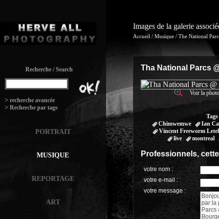
Images de la galerie associ
Accueil
/
Musique
/
The National Par
Tha National Parcs 
Recherche / Search
Voir la photo
:
> recherche avancée
> Recherche par tags
Tags
Chimwemwe
Ian C
Vincent Freeworm Letel
PORTRAIT
live
montreal
Professionnels, cett
MUSIQUE
votre nom :
REPORTAGE
votre e-mail :
votre message :
ART