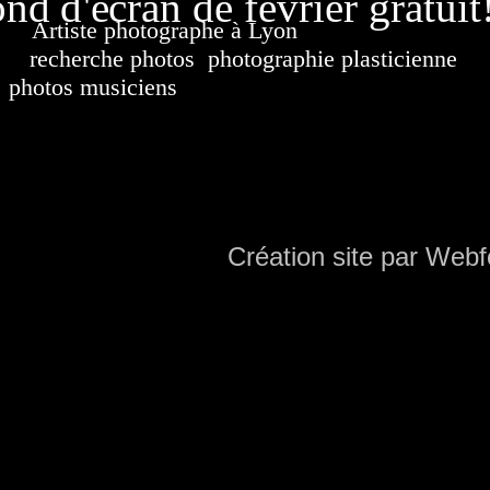
nd d'écran de février gratuit
Artiste photographe à Lyon
France. Banque d'i
recherche photos
,
photographie plasticienne
, a
photos musiciens
. Ressource iconographique. Co
sur DVD. Copyright © 2010-2021 Hervé All 
Hervé all ph
Création site par Webf