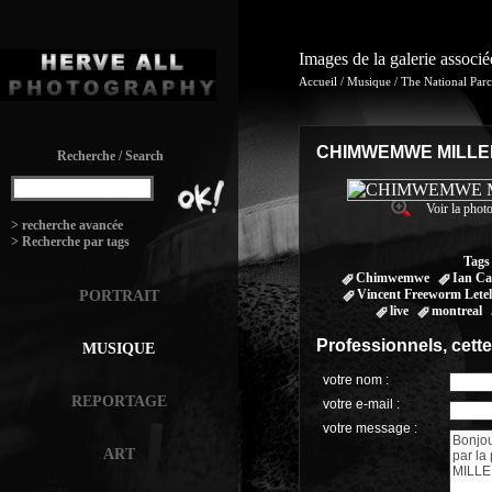
Images de la galerie associ
Accueil
/
Musique
/
The National Par
CHIMWEMWE MILLER
Recherche / Search
Voir la photo
:
> recherche avancée
> Recherche par tags
Tags
Chimwemwe
Ian C
Vincent Freeworm Letel
PORTRAIT
live
montreal
Professionnels, cett
MUSIQUE
votre nom :
REPORTAGE
votre e-mail :
votre message :
ART