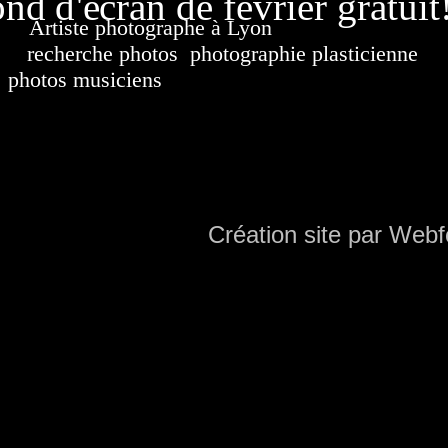
nd d'écran de février gratuit
Artiste photographe à Lyon
France. Banque d'i
recherche photos
,
photographie plasticienne
, a
photos musiciens
. Ressource iconographique. Co
sur DVD. Copyright © 2010-2021 Hervé All 
Hervé all ph
Création site par Webf