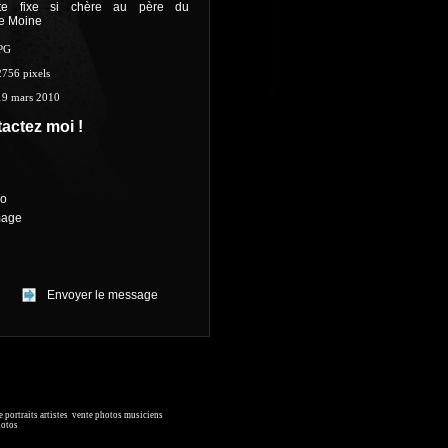
nte fixe si chère au père du
e Moine
PG
2756 pixels
19 mars 2010
actez moi !
ro
mage
 portraits artistes
,
vente photos musiciens
. Ressource iconographique.
hotos
, image collections.