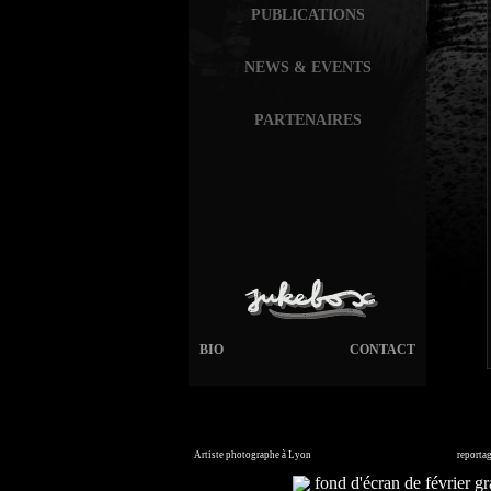
PUBLICATIONS
NEWS & EVENTS
PARTENAIRES
BIO
CONTACT
Artiste photographe à Lyon
France. Banque d'images en ligne,
reporta
Commandez vos photos i
fond d'écran de février gra