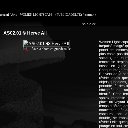
Accueil
/
Art
/
- WOMEN LIGHTSCAPE - (PUBLIC ADULTE)
/
portrait
/
<<
<
>
>>
AS02.01 © Herve All
Women Lightscape e
inépuisé malgré qu
Voir la photo en grande taille
panel de femmes 
plus vaste possib
sociaux, de tout
femme se déplace
basse en guise 
Chaque image est 
l'univers de la sp
révèle tandis que
objets quotidiens,
portable là, des 
bibliothèque... 
identité. Cette f
sphinx immobile e
place au voyant. 
temps différent de
mouvement déplace
contours, sort 
double, se trans
révèle-t-elle quel
plonge en tout ca