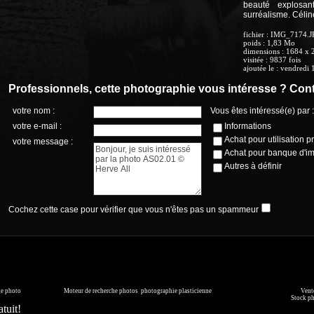
beauté explosa
surréalisme.
Célin
fichier
: IMG_7174.J
poids
: 1,83 Mo
dimensions
: 1684 x 
visitée
: 9837 fois
ajoutée le
:
vendredi 
Professionnels, cette photographie vous intéresse ? Cont
votre nom :
Vous êtes intéressé(e) par :
votre e-mail :
Informations
Achat pour utilisation p
votre message :
Achat pour banque d'i
Autres à définir
Cochez cette case pour vérifier que vous n'êtes pas un spammeur
page générée en 0.055 seconde
ge photo
sur commande.
Moteur de recherche photos
,
photographie plasticienne
, archive, illustration numérique.
Vente
mmédiatement ou faites les vous livrer sur DVD. Copyright © 2010-2021 Hervé All pour tous les visuels.
Stock p
tuit!