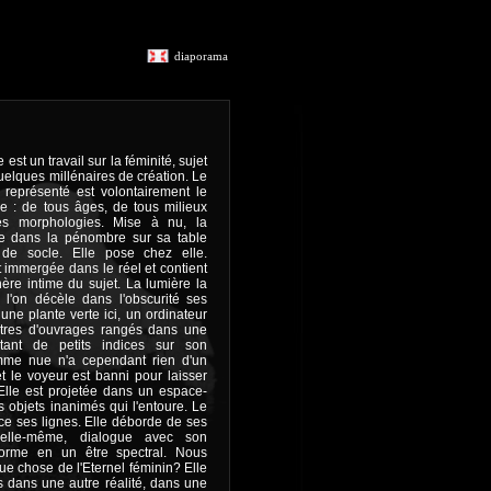
diaporama
st un travail sur la féminité, sujet
elques millénaires de création. Le
représenté est volontairement le
le : de tous âges, de tous milieux
es morphologies. Mise à nu, la
 dans la pénombre sur sa table
de socle. Elle pose chez elle.
immergée dans le réel et contient
hère intime du sujet. La lumière la
 l'on décèle dans l'obscurité ses
 une plante verte ici, un ordinateur
titres d'ouvrages rangés dans une
autant de petits indices sur son
emme nue n'a cependant rien d'un
t le voyeur est banni pour laisser
Elle est projetée dans un espace-
s objets inanimés qui l'entoure. Le
 ses lignes. Elle déborde de ses
d'elle-même, dialogue avec son
forme en un être spectral. Nous
que chose de l'Eternel féminin? Elle
s dans une autre réalité, dans une