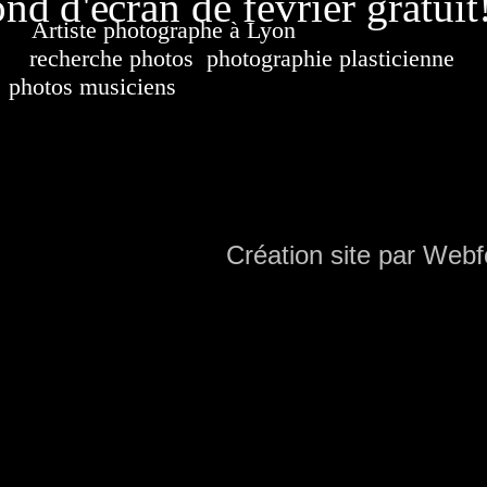
nd d'écran de février gratuit
Artiste photographe à Lyon
France. Banque d'i
recherche photos
,
photographie plasticienne
, a
photos musiciens
. Ressource iconographique. Co
sur DVD. Copyright © 2010-2021 Hervé All 
Hervé all ph
Création site par Webf