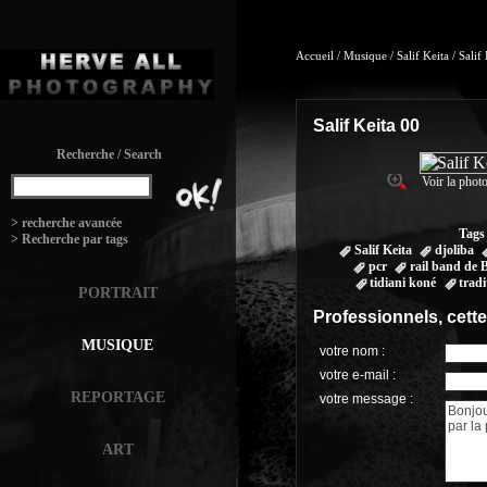
Accueil
/
Musique
/
Salif Keita
/
Salif
Salif Keita 00
Recherche / Search
Voir la photo
:
> recherche avancée
Tags
> Recherche par tags
Salif Keita
djoliba
pcr
rail band de
tidiani koné
tradi
PORTRAIT
Professionnels, cett
MUSIQUE
votre nom :
votre e-mail :
REPORTAGE
votre message :
ART