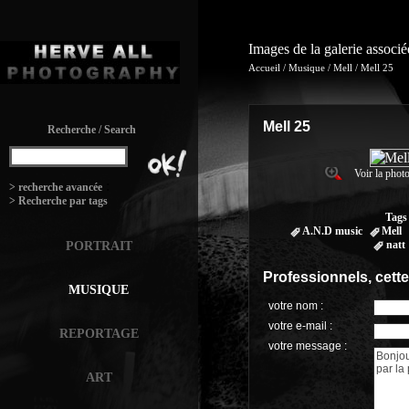
Images de la galerie associ
Accueil
/
Musique
/
Mell
/
Mell 25
Mell 25
Recherche / Search
Voir la photo
:
> recherche avancée
> Recherche par tags
Tags
A.N.D music
Mell
natt
PORTRAIT
Professionnels, cett
MUSIQUE
votre nom :
votre e-mail :
REPORTAGE
votre message :
ART