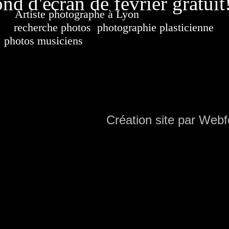
nd d'écran de février gratuit
Artiste photographe à Lyon
France. Banque d'i
recherche photos
,
photographie plasticienne
, a
photos musiciens
. Ressource iconographique. Co
sur DVD. Copyright © 2010-2021 Hervé All 
Hervé all ph
Création site par Webf