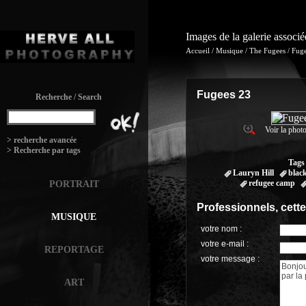
Images de la galerie associ
Accueil
/
Musique
/
The Fugees
/
Fuge
Fugees 23
Recherche / Search
Voir la photo
:
> recherche avancée
> Recherche par tags
Tags
Lauryn Hill
blac
refugee camp
PORTRAIT
Professionnels, cett
MUSIQUE
votre nom :
votre e-mail :
REPORTAGE
votre message :
ART