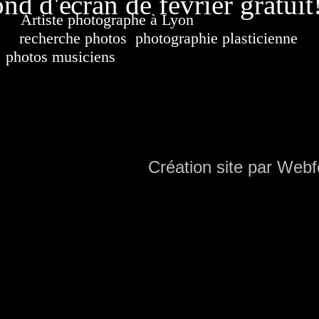
nd d'écran de février gratuit
Artiste photographe à Lyon
France. Banque d'i
recherche photos
,
photographie plasticienne
, a
photos musiciens
. Ressource iconographique. Co
sur DVD. Copyright © 2010-2021 Hervé All 
Hervé all ph
Création site par Webf