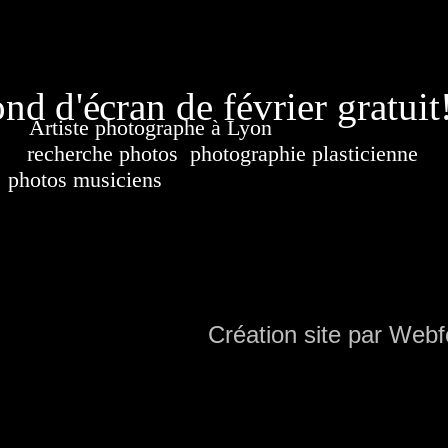
page généré
nd d'écran de février gratuit
Artiste photographe à Lyon
France. Banque d'i
recherche photos
,
photographie plasticienne
, a
photos musiciens
. Ressource iconographique. Co
sur DVD. Copyright © 2010-2021 Hervé All 
Hervé all ph
Création site par Webf