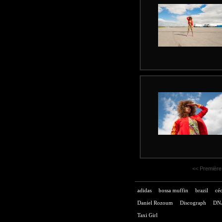
<< Première
adidas
bossa muffin
brazil
céc
Daniel Rozoum
Discograph
DN
Taxi Girl