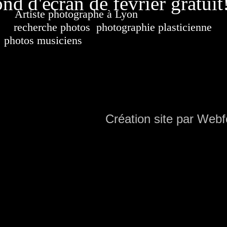
nd d'écran de février gratuit
Artiste photographe à Lyon
France. Banque d'i
recherche photos
,
photographie plasticienne
, a
photos musiciens
. Ressource iconographique. Co
sur DVD. Copyright © 2010-2021 Hervé All 
Hervé all ph
Création site par Webf