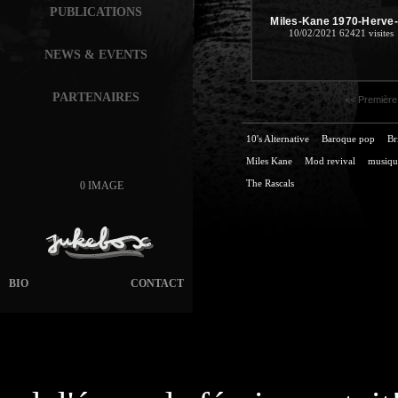
PUBLICATIONS
Miles-Kane 1970-Herve-
10/02/2021
62421 visites
NEWS & EVENTS
PARTENAIRES
<< Première
10's Alternative
Baroque pop
Br
Miles Kane
Mod revival
musiqu
The Rascals
0 IMAGE
BIO
CONTACT
page généré