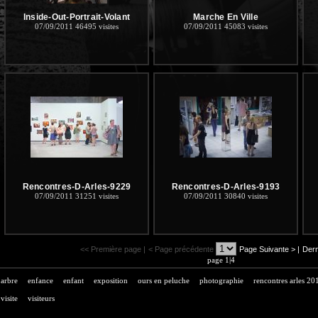
Inside-Out-Portrait-Volant
Marche En Ville
07/09/2011
46495 visites
07/09/2011
45083 visites
Rencontres-D-Arles-9229
Rencontres-D-Arles-9193
07/09/2011
31251 visites
07/09/2011
30840 visites
<< Première page |
< Page précédente
Page Suivante >
|
Dern
page 1|4
arbre
enfance
enfant
exposition
ours en peluche
photographie
rencontres arles 20
visite
visiteurs