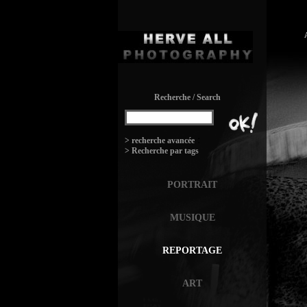
Recherche / Search
:
> recherche avancée
> Recherche par tags
PORTRAIT
MUSIQUE
REPORTAGE
ART