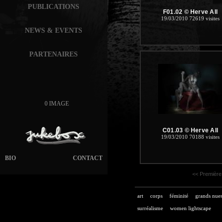
PUBLICATIONS
F01.02 © Herve All
19/03/2010
72619 visites
NEWS & EVENTS
PARTENAIRES
0 IMAGE
C01.03 © Herve All
19/03/2010
70188 visites
BIO
CONTACT
<< Première
art
corps
féminité
grands nue
surréalisme
women lightscape