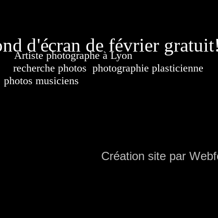
page généré
nd d'écran de février gratuit
Artiste photographe à Lyon
France. Banque d'i
recherche photos
,
photographie plasticienne
, a
photos musiciens
. Ressource iconographique. Co
sur DVD. Copyright © 2010-2021 Hervé All 
Hervé all ph
Création site par Webf