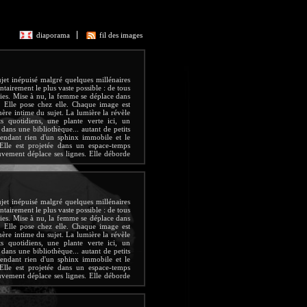
diaporama
fil des images
ujet inépuisé malgré quelques millénaires
tairement le plus vaste possible : de tous
ies. Mise à nu, la femme se déplace dans
. Elle pose chez elle. Chaque image est
hère intime du sujet. La lumière la révèle
ts quotidiens, une plante verte ici, un
 dans une bibliothèque... autant de petits
pendant rien d'un sphinx immobile et le
Elle est projetée dans un espace-temps
uvement déplace ses lignes. Elle déborde
c son double, se transforme en un être
rnel féminin? Elle plonge en tout cas dans
e si chère au père du surréalisme.
Céline
ujet inépuisé malgré quelques millénaires
tairement le plus vaste possible : de tous
ies. Mise à nu, la femme se déplace dans
. Elle pose chez elle. Chaque image est
hère intime du sujet. La lumière la révèle
ts quotidiens, une plante verte ici, un
 dans une bibliothèque... autant de petits
pendant rien d'un sphinx immobile et le
Elle est projetée dans un espace-temps
uvement déplace ses lignes. Elle déborde
c son double, se transforme en un être
rnel féminin? Elle plonge en tout cas dans
e si chère au père du surréalisme.
Céline