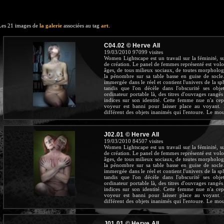
Les 21 images de
la galerie
associées au tag
art
.
C04.02 © Herve All
19/03/2010
97099 visites
Women Lightscape est un travail sur la féminité, s
de création. Le panel de femmes représenté est volon
âges, de tous milieux sociaux, de toutes morpholog
la pénombre sur sa table basse en guise de socle
immergée dans le réel et contient l'univers de la sp
tandis que l'on décèle dans l'obscurité ses obje
ordinateur portable là, des titres d'ouvrages rangés
indices sur son identité. Cette femme nue n'a ce
voyeur est banni pour laisser place au voyant. 
différent des objets inanimés qui l'entoure. Le mo
de ses contours, sort d'elle-même, dialogue ave
spectral. Nous révèle-t-elle quelque chose de l'Ete
une autre réalité, dans une beauté explosante fix
J02.01 © Herve All
Moine
19/03/2010
84507 visites
Women Lightscape est un travail sur la féminité, s
de création. Le panel de femmes représenté est volon
âges, de tous milieux sociaux, de toutes morpholog
la pénombre sur sa table basse en guise de socle
immergée dans le réel et contient l'univers de la sp
tandis que l'on décèle dans l'obscurité ses obje
ordinateur portable là, des titres d'ouvrages rangés
indices sur son identité. Cette femme nue n'a ce
voyeur est banni pour laisser place au voyant. 
différent des objets inanimés qui l'entoure. Le mo
de ses contours, sort d'elle-même, dialogue ave
spectral. Nous révèle-t-elle quelque chose de l'Ete
une autre réalité, dans une beauté explosante fix
J01.01 © Herve All