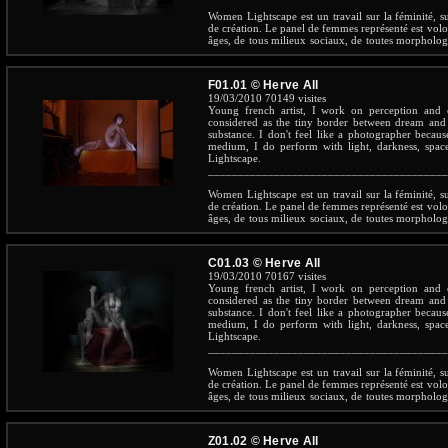
Women Lightscape est un travail sur la féminité, s
de création. Le panel de femmes représenté est volon
âges, de tous milieux sociaux, de toutes morpholog
la pénombre sur sa table basse en guise de socle
immergée dans le réel et contient l'univers de la sp
tandis que l'on décèle dans l'obscurité ses obje
F01.01 © Herve All
ordinateur portable là, des titres d'ouvrages rangés
19/03/2010
70149 visites
indices sur son identité. Cette femme nue n'a ce
Young french artist, I work on perception and 
voyeur est banni pour laisser place au voyant. 
considered as the tiny border between dream and re
différent des objets inanimés qui l'entoure. Le mo
substance. I don't feel like a photographer becau
de ses contours, sort d'elle-même, dialogue ave
medium, I do perform with light, darkness, spac
spectral. Nous révèle-t-elle quelque chose de l'Ete
Lightscape.
une autre réalité, dans une beauté explosante fix
________________________________________
Moine
Women Lightscape est un travail sur la féminité, s
de création. Le panel de femmes représenté est volon
âges, de tous milieux sociaux, de toutes morpholog
la pénombre sur sa table basse en guise de socle
immergée dans le réel et contient l'univers de la sp
tandis que l'on décèle dans l'obscurité ses obje
C01.03 © Herve All
ordinateur portable là, des titres d'ouvrages rangés
19/03/2010
70167 visites
indices sur son identité. Cette femme nue n'a ce
Young french artist, I work on perception and 
voyeur est banni pour laisser place au voyant. 
considered as the tiny border between dream and re
différent des objets inanimés qui l'entoure. Le mo
substance. I don't feel like a photographer becau
de ses contours, sort d'elle-même, dialogue ave
medium, I do perform with light, darkness, spac
spectral. Nous révèle-t-elle quelque chose de l'Ete
Lightscape.
une autre réalité, dans une beauté explosante fix
________________________________________
Moine
Women Lightscape est un travail sur la féminité, s
de création. Le panel de femmes représenté est volon
âges, de tous milieux sociaux, de toutes morpholog
la pénombre sur sa table basse en guise de socle
immergée dans le réel et contient l'univers de la sp
tandis que l'on décèle dans l'obscurité ses obje
Z01.02 © Herve All
ordinateur portable là, des titres d'ouvrages rangés