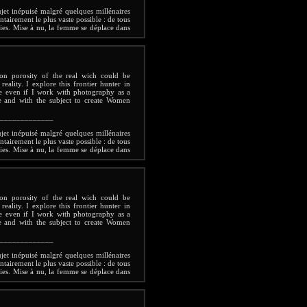
ujet inépuisé malgré quelques millénaires
tairement le plus vaste possible : de tous
ies. Mise à nu, la femme se déplace dans
. Elle pose chez elle. Chaque image est
hère intime du sujet. La lumière la révèle
ts quotidiens, une plante verte ici, un
 dans une bibliothèque... autant de petits
pendant rien d'un sphinx immobile et le
on porosity of the real wich could be
Elle est projetée dans un espace-temps
ality. I explore this frontier hunter in
uvement déplace ses lignes. Elle déborde
se even if I work with photography as a
c son double, se transforme en un être
e and with the subject to create Women
rnel féminin? Elle plonge en tout cas dans
e si chère au père du surréalisme.
Céline
_____________
ujet inépuisé malgré quelques millénaires
tairement le plus vaste possible : de tous
ies. Mise à nu, la femme se déplace dans
. Elle pose chez elle. Chaque image est
hère intime du sujet. La lumière la révèle
ts quotidiens, une plante verte ici, un
 dans une bibliothèque... autant de petits
pendant rien d'un sphinx immobile et le
on porosity of the real wich could be
Elle est projetée dans un espace-temps
ality. I explore this frontier hunter in
uvement déplace ses lignes. Elle déborde
se even if I work with photography as a
c son double, se transforme en un être
e and with the subject to create Women
rnel féminin? Elle plonge en tout cas dans
e si chère au père du surréalisme.
Céline
_____________
ujet inépuisé malgré quelques millénaires
tairement le plus vaste possible : de tous
ies. Mise à nu, la femme se déplace dans
. Elle pose chez elle. Chaque image est
hère intime du sujet. La lumière la révèle
ts quotidiens, une plante verte ici, un
 dans une bibliothèque... autant de petits