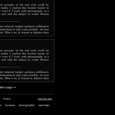
pendant rien d'un sphinx immobile et le
on porosity of the real wich could be
Elle est projetée dans un espace-temps
ality. I explore this frontier hunter in
uvement déplace ses lignes. Elle déborde
se even if I work with photography as a
c son double, se transforme en un être
e and with the subject to create Women
rnel féminin? Elle plonge en tout cas dans
e si chère au père du surréalisme.
Céline
_____________
ujet inépuisé malgré quelques millénaires
tairement le plus vaste possible : de tous
ies. Mise à nu, la femme se déplace dans
. Elle pose chez elle. Chaque image est
hère intime du sujet. La lumière la révèle
ts quotidiens, une plante verte ici, un
 dans une bibliothèque... autant de petits
pendant rien d'un sphinx immobile et le
on porosity of the real wich could be
Elle est projetée dans un espace-temps
ality. I explore this frontier hunter in
uvement déplace ses lignes. Elle déborde
se even if I work with photography as a
c son double, se transforme en un être
e and with the subject to create Women
rnel féminin? Elle plonge en tout cas dans
e si chère au père du surréalisme.
Céline
_____________
ujet inépuisé malgré quelques millénaires
tairement le plus vaste possible : de tous
ies. Mise à nu, la femme se déplace dans
. Elle pose chez elle. Chaque image est
hère intime du sujet. La lumière la révèle
ts quotidiens, une plante verte ici, un
ière page >>
 dans une bibliothèque... autant de petits
pendant rien d'un sphinx immobile et le
Elle est projetée dans un espace-temps
france
tous les tags
uvement déplace ses lignes. Elle déborde
c son double, se transforme en un être
ve
musique
photographie
reportage
rnel féminin? Elle plonge en tout cas dans
e si chère au père du surréalisme.
Céline