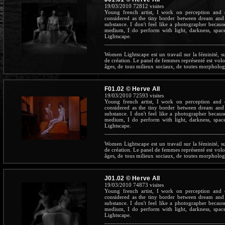
Moine
19/03/2010
72812 visites
Young french artist, I work on perception and 
considered as the tiny border between dream and re
substance. I don't feel like a photographer becau
medium, I do perform with light, darkness, spac
Lightscape.
________________________________________
Women Lightscape est un travail sur la féminité, s
de création. Le panel de femmes représenté est volon
âges, de tous milieux sociaux, de toutes morpholog
la pénombre sur sa table basse en guise de socle
immergée dans le réel et contient l'univers de la sp
tandis que l'on décèle dans l'obscurité ses obje
F01.02 © Herve All
ordinateur portable là, des titres d'ouvrages rangés
19/03/2010
72593 visites
indices sur son identité. Cette femme nue n'a ce
Young french artist, I work on perception and 
voyeur est banni pour laisser place au voyant. 
considered as the tiny border between dream and re
différent des objets inanimés qui l'entoure. Le mo
substance. I don't feel like a photographer becau
de ses contours, sort d'elle-même, dialogue ave
medium, I do perform with light, darkness, spac
spectral. Nous révèle-t-elle quelque chose de l'Ete
Lightscape.
une autre réalité, dans une beauté explosante fix
________________________________________
Moine
Women Lightscape est un travail sur la féminité, s
de création. Le panel de femmes représenté est volon
âges, de tous milieux sociaux, de toutes morpholog
la pénombre sur sa table basse en guise de socle
immergée dans le réel et contient l'univers de la sp
tandis que l'on décèle dans l'obscurité ses obje
J01.02 © Herve All
ordinateur portable là, des titres d'ouvrages rangés
19/03/2010
74873 visites
indices sur son identité. Cette femme nue n'a ce
Young french artist, I work on perception and 
voyeur est banni pour laisser place au voyant. 
considered as the tiny border between dream and re
différent des objets inanimés qui l'entoure. Le mo
substance. I don't feel like a photographer becau
de ses contours, sort d'elle-même, dialogue ave
medium, I do perform with light, darkness, spac
spectral. Nous révèle-t-elle quelque chose de l'Ete
Lightscape.
une autre réalité, dans une beauté explosante fix
________________________________________
Moine