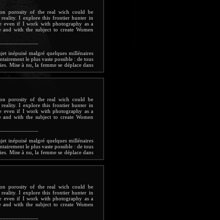
on porosity of the real wich could be
ality. I explore this frontier hunter in
se even if I work with photography as a
e and with the subject to create Women
_____________
ujet inépuisé malgré quelques millénaires
tairement le plus vaste possible : de tous
ies. Mise à nu, la femme se déplace dans
. Elle pose chez elle. Chaque image est
hère intime du sujet. La lumière la révèle
ts quotidiens, une plante verte ici, un
 dans une bibliothèque... autant de petits
pendant rien d'un sphinx immobile et le
on porosity of the real wich could be
Elle est projetée dans un espace-temps
ality. I explore this frontier hunter in
uvement déplace ses lignes. Elle déborde
se even if I work with photography as a
c son double, se transforme en un être
e and with the subject to create Women
rnel féminin? Elle plonge en tout cas dans
e si chère au père du surréalisme.
Céline
_____________
ujet inépuisé malgré quelques millénaires
tairement le plus vaste possible : de tous
ies. Mise à nu, la femme se déplace dans
. Elle pose chez elle. Chaque image est
hère intime du sujet. La lumière la révèle
ts quotidiens, une plante verte ici, un
 dans une bibliothèque... autant de petits
pendant rien d'un sphinx immobile et le
on porosity of the real wich could be
Elle est projetée dans un espace-temps
ality. I explore this frontier hunter in
uvement déplace ses lignes. Elle déborde
se even if I work with photography as a
c son double, se transforme en un être
e and with the subject to create Women
rnel féminin? Elle plonge en tout cas dans
e si chère au père du surréalisme.
Céline
_____________