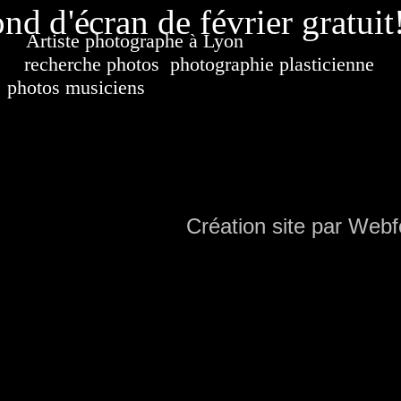
nd d'écran de février gratuit
Artiste photographe à Lyon
France. Banque d'i
recherche photos
,
photographie plasticienne
, a
photos musiciens
. Ressource iconographique. Co
sur DVD. Copyright © 2010-2021 Hervé All 
Hervé all ph
Création site par Webf