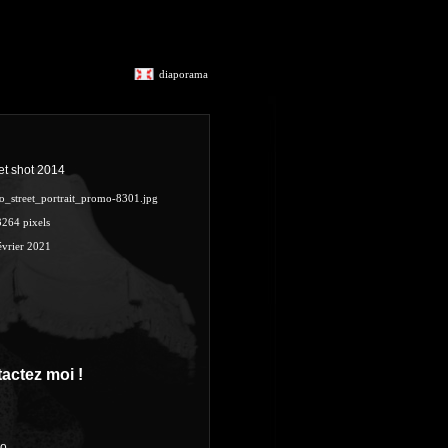
diaporama
et shot 2014
o_street_portrait_promo-8301.jpg
3264 pixels
évrier 2021
actez moi !
ro