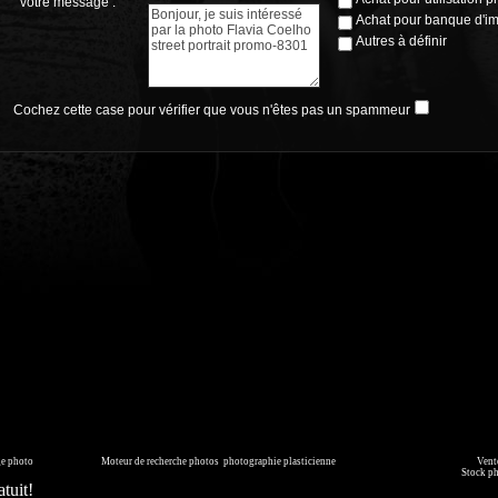
votre message :
Achat pour banque d'i
Autres à définir
Cochez cette case pour vérifier que vous n'êtes pas un spammeur
page générée en 0.011 seconde
ge photo
sur commande.
Moteur de recherche photos
,
photographie plasticienne
, archive, illustration numérique.
Vente
mmédiatement ou faites les vous livrer sur DVD. Copyright © 2010-2021 Hervé All pour tous les visuels.
Stock p
tuit!