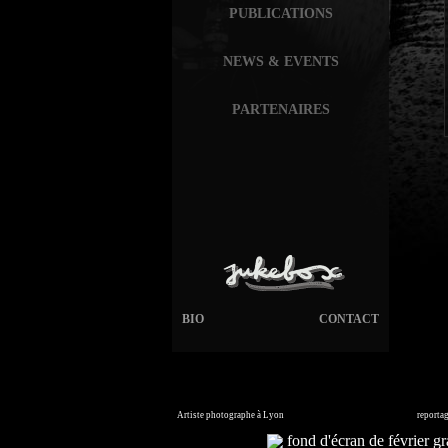
PUBLICATIONS
NEWS & EVENTS
PARTENAIRES
BIO
CONTACT
Artiste photographe à Lyon
France. Banque d'images en ligne,
reporta
Commandez vos photos i
fond d'écran de février gra