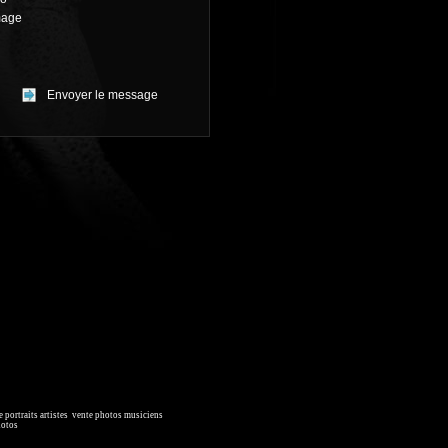
mage
 portraits artistes
,
vente photos musiciens
. Ressource iconographique.
hotos
, image collections.