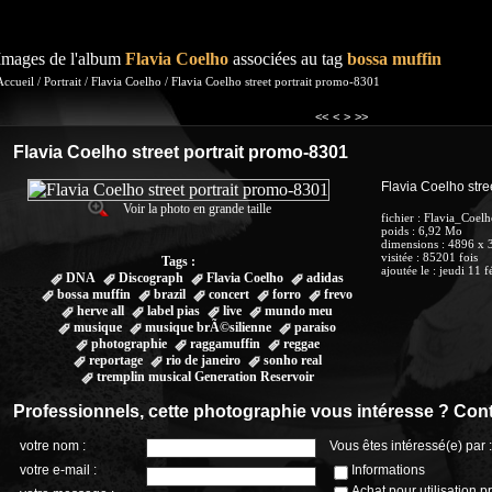
Images de l'album
Flavia Coelho
associées au tag
bossa muffin
Accueil
/
Portrait
/
Flavia Coelho
/
Flavia Coelho street portrait promo-8301
<<
<
>
>>
Flavia Coelho street portrait promo-8301
Flavia Coelho stre
Voir la photo en grande taille
fichier
: Flavia_Coelh
poids
: 6,92 Mo
dimensions
: 4896 x 
visitée
: 85201 fois
Tags :
ajoutée le
:
jeudi 11 f
DNA
Discograph
Flavia Coelho
adidas
bossa muffin
brazil
concert
forro
frevo
herve all
label pias
live
mundo meu
musique
musique brÃ©silienne
paraiso
photographie
raggamuffin
reggae
reportage
rio de janeiro
sonho real
tremplin musical Generation Reservoir
Professionnels, cette photographie vous intéresse ? Cont
votre nom :
Vous êtes intéressé(e) par :
votre e-mail :
Informations
Achat pour utilisation p