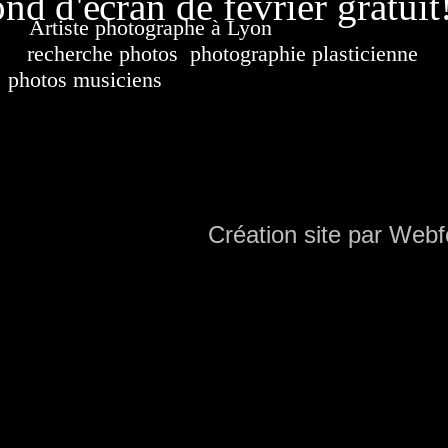
nd d'écran de février gratuit
Artiste photographe à Lyon
France. Banque d'i
recherche photos
,
photographie plasticienne
, a
photos musiciens
. Ressource iconographique. Co
sur DVD. Copyright © 2010-2021 Hervé All 
Hervé all ph
Création site par Webf