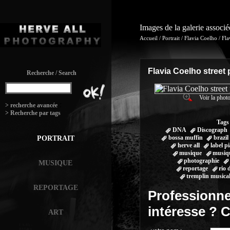
Images de la galerie associ
Accueil
/
Portrait
/
Flavia Coelho
/
Fla
Flavia Coelho street
Recherche / Search
Voir la photo
:
> recherche avancée
> Recherche par tags
Tags
DNA
Discograph
bossa muffin
brazil
PORTRAIT
herve all
label p
musique
musiqu
photographie
MUSIQUE
reportage
rio 
tremplin musica
REPORTAGE
Professionne
intéresse ? 
ART