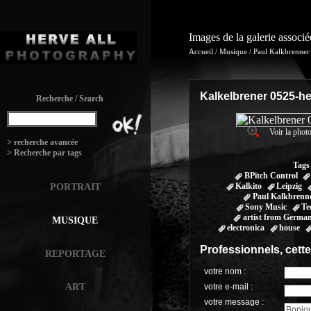
Images de la galerie associ
Accueil
/
Musique
/
Paul Kalkbrenner
Kalkelbrener 0525-he
Recherche / Search
Voir la photo
:
> recherche avancée
> Recherche par tags
Tags
BPitch Control
Kalkito
Leipzig
PORTRAIT
Paul Kalkbrenn
Sony Music
Te
artist from Germa
MUSIQUE
electronica
house
Professionnels, cett
REPORTAGE
votre nom :
ART
votre e-mail :
votre message :