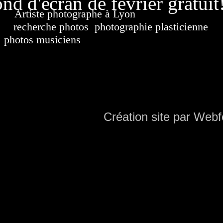
nd d'écran de février gratuit
Artiste photographe à Lyon
France. Banque d'i
recherche photos
,
photographie plasticienne
, a
photos musiciens
. Ressource iconographique. Co
sur DVD. Copyright © 2010-2021 Hervé All 
Hervé all ph
Création site par Webf