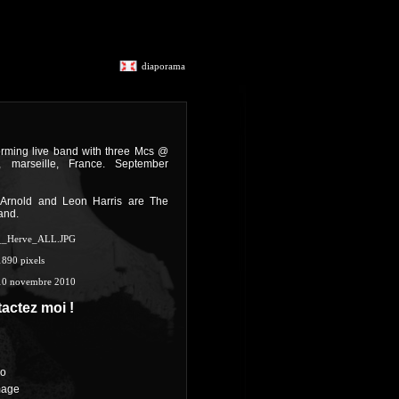
diaporama
rming live band with three Mcs @
l, marseille, France. September
Arnold and Leon Harris are The
and.
__Herve_ALL.JPG
1890 pixels
10 novembre 2010
actez moi !
ro
mage