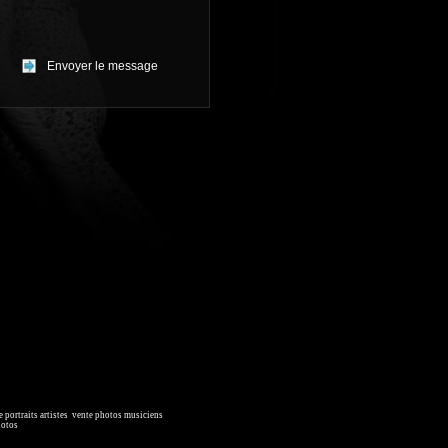
 portraits artistes
,
vente photos musiciens
. Ressource iconographique.
hotos
, image collections.