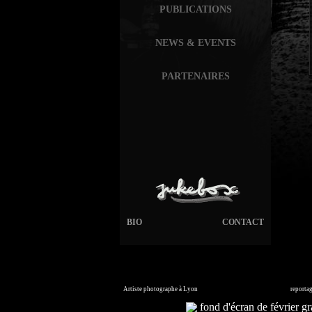
PUBLICATIONS
NEWS & EVENTS
PARTENAIRES
BIO
CONTACT
Artiste photographe à Lyon
France. Banque d'images en ligne,
reporta
Commandez vos photos i
fond d'écran de février gra