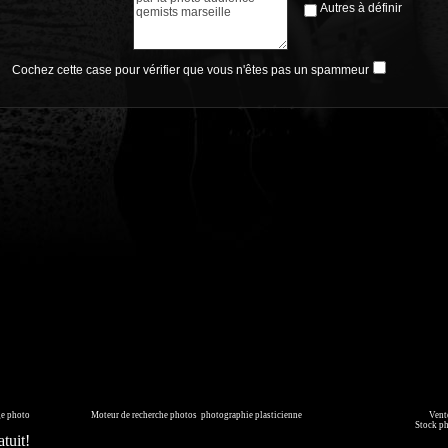
Autres à définir
Cochez cette case pour vérifier que vous n'êtes pas un spammeur
page générée en 0.010 seconde
ge photo
sur commande.
Moteur de recherche photos
,
photographie plasticienne
, archive, illustration numérique.
Vente
mmédiatement ou faites les vous livrer sur DVD. Copyright © 2010-2021 Hervé All pour tous les visuels.
Stock p
tuit!