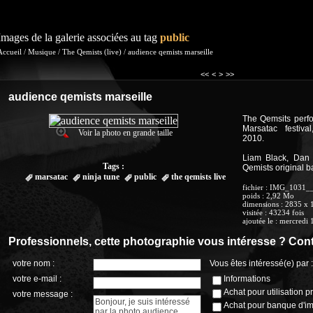
Images de la galerie associées au tag
public
Accueil
/
Musique
/
The Qemists (live)
/
audience qemists marseille
<<
<
>
>>
audience qemists marseille
The Qemsits perfo
Marsatac festiva
Voir la photo en grande taille
2010.
Liam Black, Dan 
Tags :
Qemists original b
marsatac
ninja tune
public
the qemists live
fichier
: IMG_1031_
poids
: 2,92 Mo
dimensions
: 2835 x 
visitée
: 43234 fois
ajoutée le
:
mercredi 
Professionnels, cette photographie vous intéresse ? Cont
votre nom :
Vous êtes intéressé(e) par :
votre e-mail :
Informations
Achat pour utilisation p
votre message :
Achat pour banque d'i