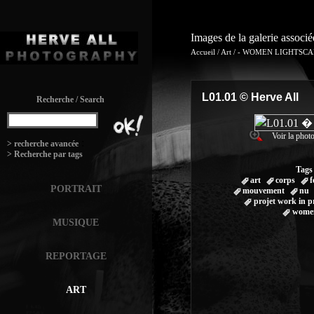
Images de la galerie associ
Accueil
/
Art
/
- WOMEN LIGHTSCAP
L01.01 © Herve All
Recherche / Search
Voir la photo
:
> recherche avancée
> Recherche par tags
Tags
art
corps
f
PORTRAIT
mouvement
nu
projet work in p
women
MUSIQUE
REPORTAGE
ART