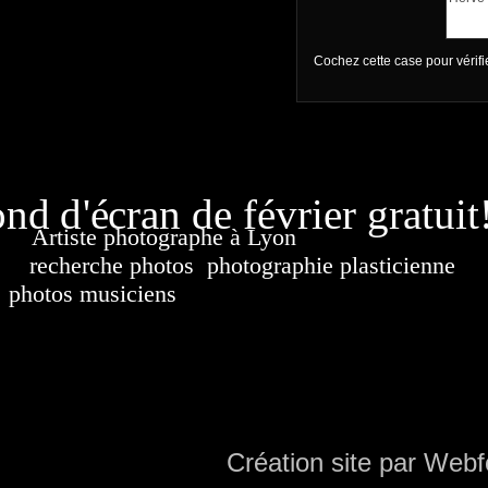
Cochez cette case pour vérif
page généré
nd d'écran de février gratuit
Artiste photographe à Lyon
France. Banque d'i
recherche photos
,
photographie plasticienne
, a
photos musiciens
. Ressource iconographique. Co
sur DVD. Copyright © 2010-2021 Hervé All 
Hervé all ph
Création site par Webf