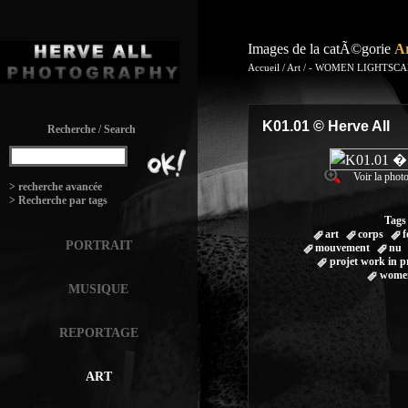
Images de la catÃ©gorie
A
Accueil
/
Art
/
- WOMEN LIGHTSCAP
K01.01 © Herve All
Recherche / Search
Voir la photo
:
> recherche avancée
> Recherche par tags
Tags
art
corps
f
PORTRAIT
mouvement
nu
projet work in p
women
MUSIQUE
REPORTAGE
ART