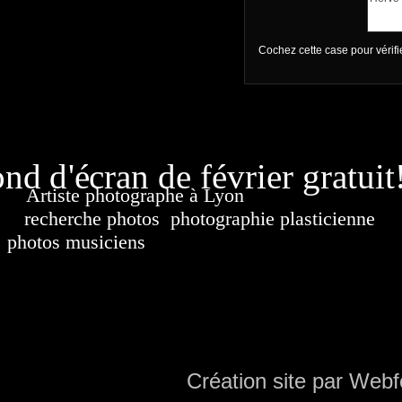
Cochez cette case pour vérif
page généré
nd d'écran de février gratuit
Artiste photographe à Lyon
France. Banque d'i
recherche photos
,
photographie plasticienne
, a
photos musiciens
. Ressource iconographique. Co
sur DVD. Copyright © 2010-2021 Hervé All 
Hervé all ph
Création site par Webf