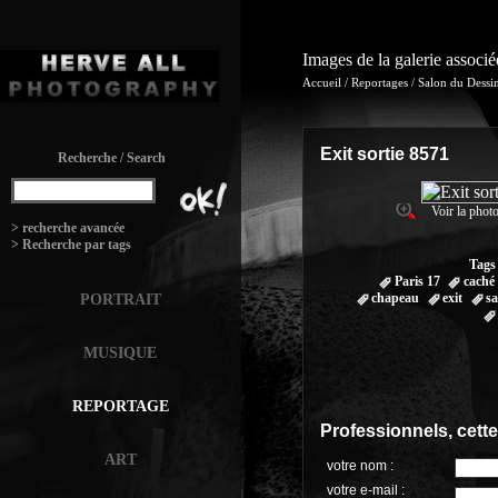
Images de la galerie associ
Accueil
/
Reportages
/
Salon du Dessi
Exit sortie 8571
Recherche / Search
Voir la photo
:
> recherche avancée
> Recherche par tags
Tags
Paris 17
caché
chapeau
exit
s
PORTRAIT
MUSIQUE
REPORTAGE
Professionnels, cett
ART
votre nom :
votre e-mail :