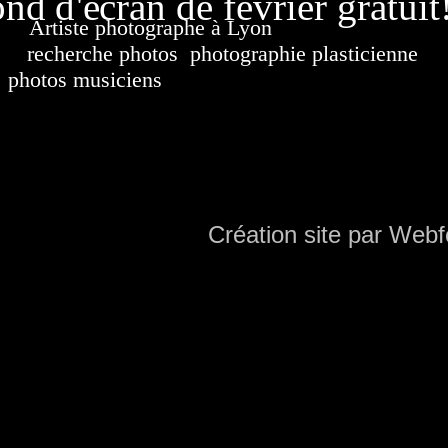
nd d'écran de février gratuit
Artiste photographe à Lyon
France. Banque d'i
recherche photos
,
photographie plasticienne
, a
photos musiciens
. Ressource iconographique. Co
sur DVD. Copyright © 2010-2021 Hervé All 
Hervé all ph
Création site par Webf