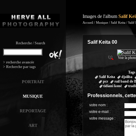
Images de l'album
Salif Ke
Accueil
/
Musique
/
Salif Keita
/
Salif
Salif Keita 00
Recherche / Search
Voir la photo
:
> recherche avancée
> Recherche par tags
Tags
Salif Keita
djoliba
pcr
rail band de
PORTRAIT
tidiani koné
tradi
Professionnels, cett
MUSIQUE
votre nom :
REPORTAGE
votre e-mail :
votre message :
ART