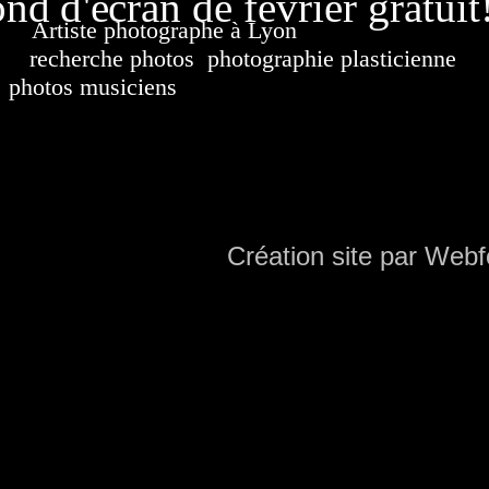
nd d'écran de février gratuit
Artiste photographe à Lyon
France. Banque d'i
recherche photos
,
photographie plasticienne
, a
photos musiciens
. Ressource iconographique. Co
sur DVD. Copyright © 2010-2021 Hervé All 
Hervé all ph
Création site par Webf