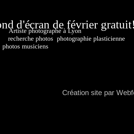
page généré
nd d'écran de février gratuit
Artiste photographe à Lyon
France. Banque d'i
recherche photos
,
photographie plasticienne
, a
photos musiciens
. Ressource iconographique. Co
sur DVD. Copyright © 2010-2021 Hervé All 
Hervé all ph
Création site par Webf